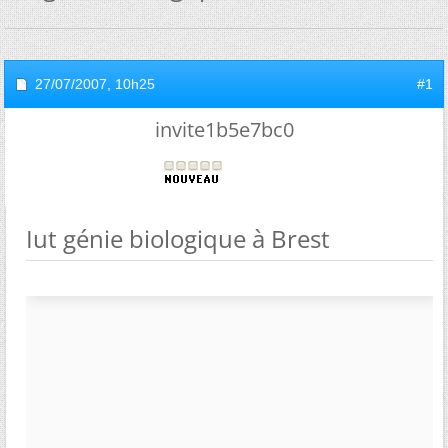
27/07/2007,
10h25
#1
invite1b5e7bc0
Iut génie biologique à Brest