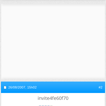
26/08/2007,
15h02
#2
invite4fe60f70