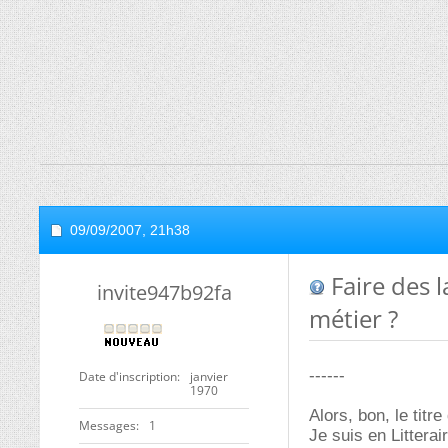
09/09/2007,
21h38
Faire des l
invite947b92fa
métier ?
------
Date d'inscription
janvier
1970
Alors, bon, le titre
Messages
1
Je suis en Litterai