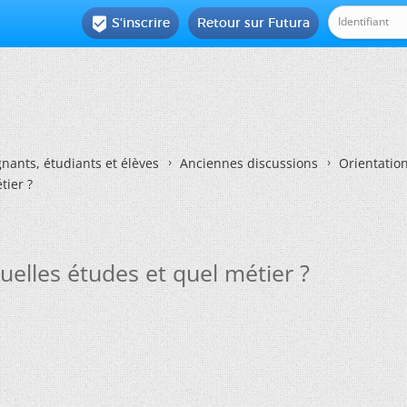
S'inscrire
Retour sur Futura

nants, étudiants et élèves
Anciennes discussions
Orientatio
tier ?
uelles études et quel métier ?