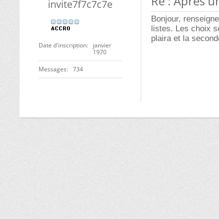
Re : Aprés u
invite7f7c7c7e
Bonjour, renseignes
listes. Les choix 
plaira et la seconde,
Date d'inscription
janvier
1970
Messages
734