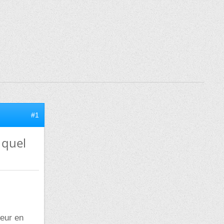
#1
 quel
leur en