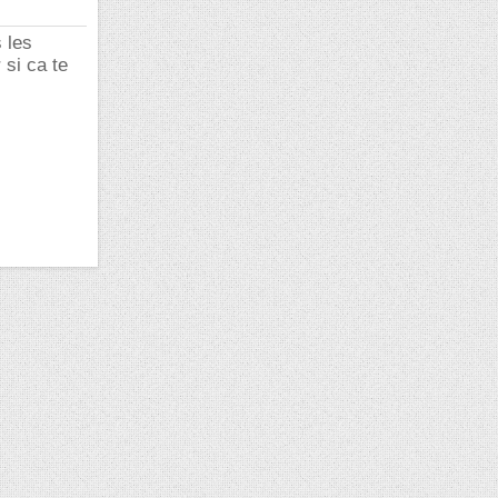
s les
 si ca te