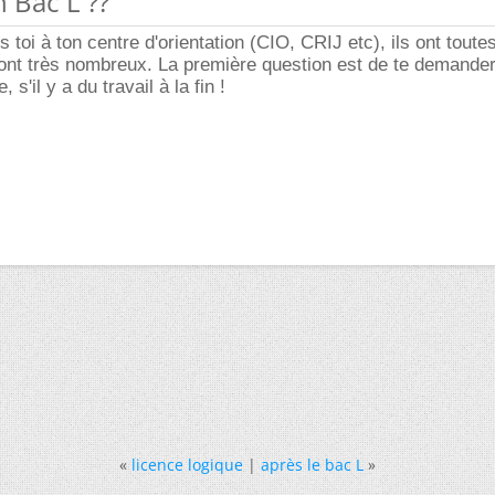
n Bac L ??
 toi à ton centre d'orientation (CIO, CRIJ etc), ils ont toute
sont très nombreux. La première question est de te demander
 s'il y a du travail à la fin !
«
licence logique
|
après le bac L
»