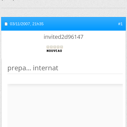
03/11/2007,
21h35
#1
invited2d96147
prepa... internat