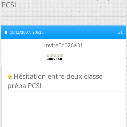
PCSI
10/11/2007,
20h15
#1
invite5c026a31
Hésitation entre deux classe
prépa PCSI