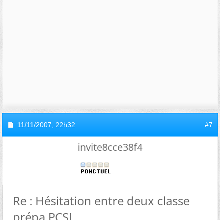
11/11/2007,
22h32
#7
invite8cce38f4
Re : Hésitation entre deux classe
prépa PCSI