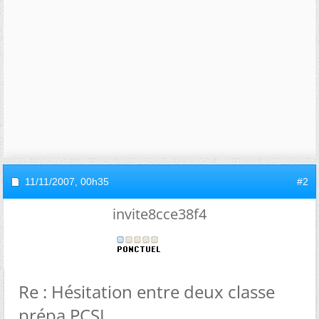
11/11/2007,
00h35
#2
invite8cce38f4
Re : Hésitation entre deux classe
prépa PCSI