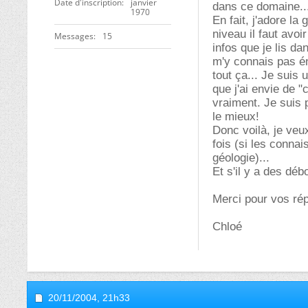
Date d'inscription
janvier
dans ce domaine..
1970
En fait, j'adore la
niveau il faut avo
Messages
15
infos que je lis d
m'y connais pas én
tout ça... Je suis
que j'ai envie de "
vraiment. Je suis 
le mieux!
Donc voilà, je veux
fois (si les conna
géologie)...
Et s'il y a des dé
Merci pour vos ré
Chloé
20/11/2004,
21h33