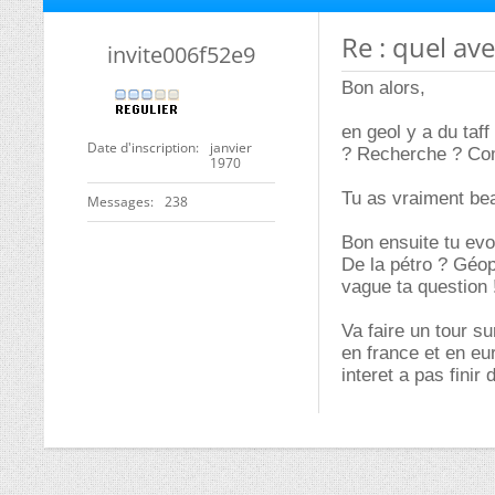
Re : quel av
invite006f52e9
Bon alors,
en geol y a du taf
Date d'inscription
janvier
? Recherche ? Com
1970
Tu as vraiment be
Messages
238
Bon ensuite tu evo
De la pétro ? Géop
vague ta question 
Va faire un tour s
en france et en eur
interet a pas finir