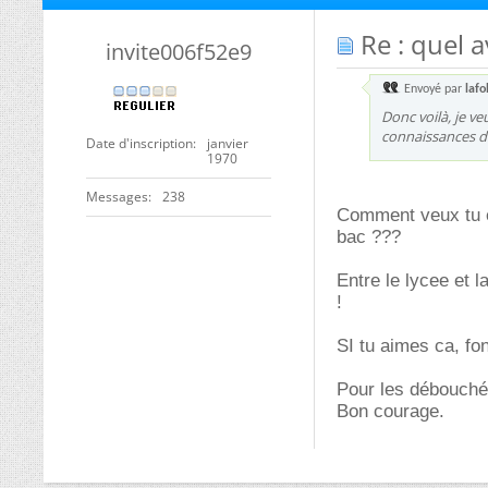
Re : quel a
invite006f52e9
Envoyé par
lafo
Donc voilà, je ve
connaissances du
Date d'inscription
janvier
1970
Messages
238
Comment veux tu e
bac ???
Entre le lycee et 
!
SI tu aimes ca, f
Pour les débouchés,
Bon courage.