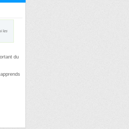
i les
ortant du
u apprends