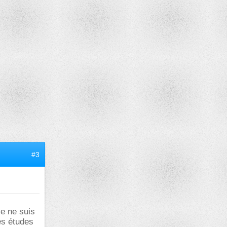
#3
je ne suis
es études