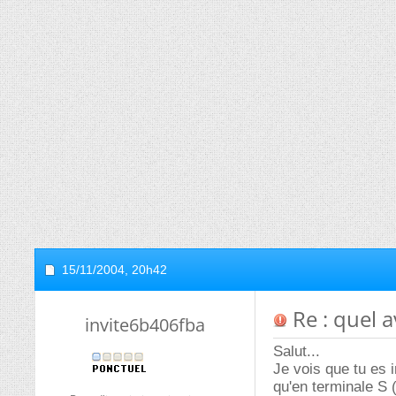
15/11/2004,
20h42
Re : quel a
invite6b406fba
Salut...
Je vois que tu es i
qu'en terminale S 