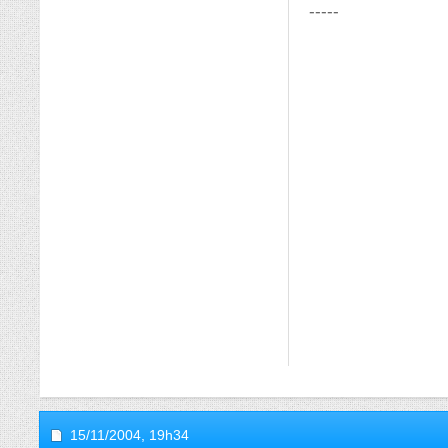
-----
15/11/2004,
19h34