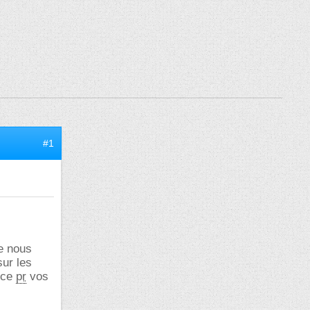
#1
ue nous
sur les
nce
pr
vos