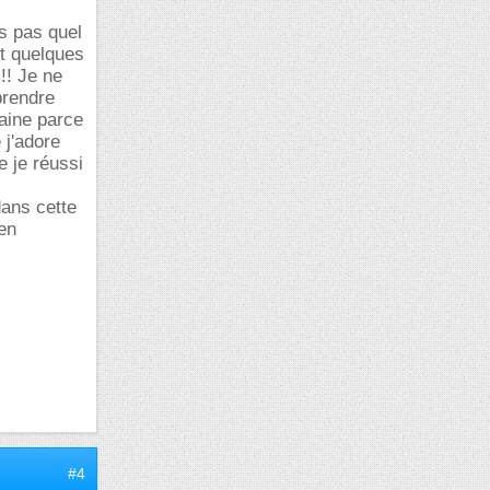
is pas quel
et quelques
!! Je ne
prendre
maine parce
 j'adore
e je réussi
dans cette
en
#4