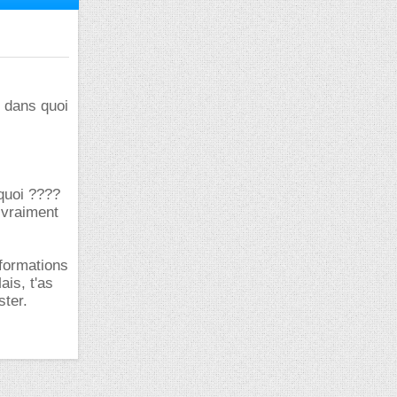
r dans quoi
 quoi ????
 vraiment
 formations
ais, t'as
ster.