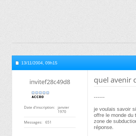
13/11/2004,
09h15
quel avenir 
invitef28c49d8
------
Date d'inscription
janvier
je voulais savoir 
1970
offre le monde du t
zone de subduction
Messages
651
réponse.