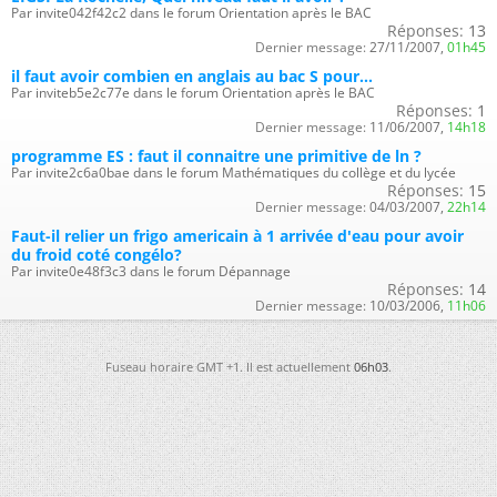
Par invite042f42c2 dans le forum Orientation après le BAC
Réponses:
13
Dernier message:
27/11/2007,
01h45
il faut avoir combien en anglais au bac S pour...
Par inviteb5e2c77e dans le forum Orientation après le BAC
Réponses:
1
Dernier message:
11/06/2007,
14h18
programme ES : faut il connaitre une primitive de ln ?
Par invite2c6a0bae dans le forum Mathématiques du collège et du lycée
Réponses:
15
Dernier message:
04/03/2007,
22h14
Faut-il relier un frigo americain à 1 arrivée d'eau pour avoir
du froid coté congélo?
Par invite0e48f3c3 dans le forum Dépannage
Réponses:
14
Dernier message:
10/03/2006,
11h06
Fuseau horaire GMT +1. Il est actuellement
06h03
.