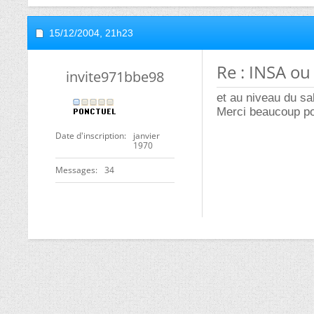
15/12/2004,
21h23
Re : INSA ou
invite971bbe98
et au niveau du sa
Merci beaucoup pou
Date d'inscription
janvier
1970
Messages
34