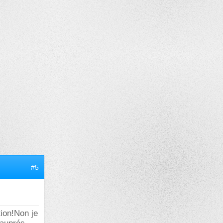
#5
ion!Non je