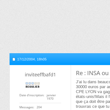
17/12/2004,
18h05
Re : INSA ou
inviteeffbafd1
J'ai lu dans beau
30000 euros par a
CPE LYON va gagne
Date d'inscription
janvier
états-unis!Mais il 
1970
que ça doit être pa
trouvras ce que t
Messages
204