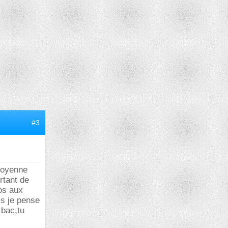
#3
moyenne
rtant de
os aux
ais je pense
 bac,tu