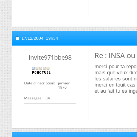
17/12/2004,
19h34
Re : INSA ou
invite971bbe98
merci pour ta rep
mais que veux dir
les salaires sont n
Date d'inscription
janvier
merci en touit cas
1970
et au fait tu es ing
Messages
34