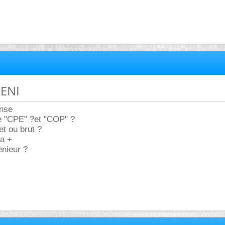
 ENI
onse
e "CPE" ?et "COP" ?
et ou brut ?
 a +
enieur ?