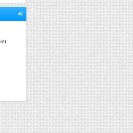
#2
le)