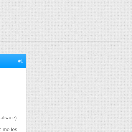
#1
 alsace)
z me les