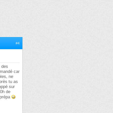
#4
t des
demandé car
oles, ne
près tu as
oppé sur
10h de
 prépa