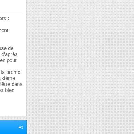
ots :
ment
sse de
 d'après
ien pour
e la promo.
euxième
d'être dans
st bien
#3