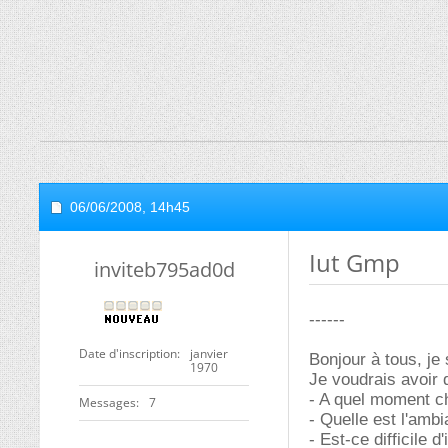
06/06/2008,
14h45
Iut Gmp
inviteb795ad0d
------
Date d'inscription
janvier
Bonjour à tous, je 
1970
Je voudrais avoir
- A quel moment ch
Messages
7
- Quelle est l'amb
- Est-ce difficile 