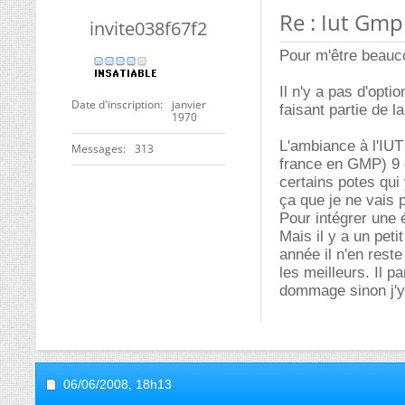
Re : Iut Gmp
invite038f67f2
Pour m'être beauco
Il n'y a pas d'opt
Date d'inscription
janvier
faisant partie de l
1970
L'ambiance à l'IUT
Messages
313
france en GMP) 9 c
certains potes qui 
ça que je ne vais 
Pour intégrer une é
Mais il y a un pet
année il n'en reste
les meilleurs. Il pa
dommage sinon j'y 
06/06/2008,
18h13