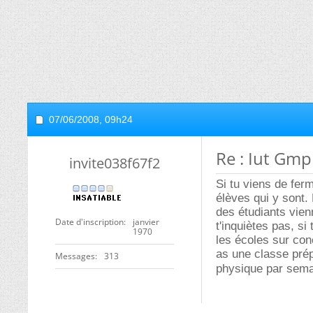
07/06/2008,
09h24
Re : Iut Gmp
invite038f67f2
Si tu viens de fer
élèves qui y sont.
des étudiants vien
Date d'inscription
janvier
t'inquiètes pas, s
1970
les écoles sur con
as une classe pré
Messages
313
physique par sema