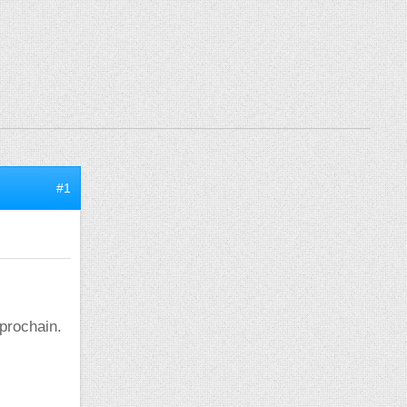
#1
 prochain.