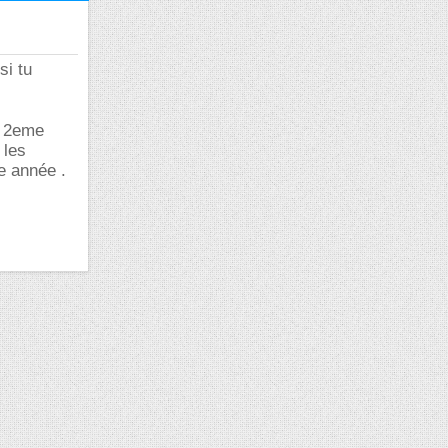
si tu
n 2eme
 les
e année .