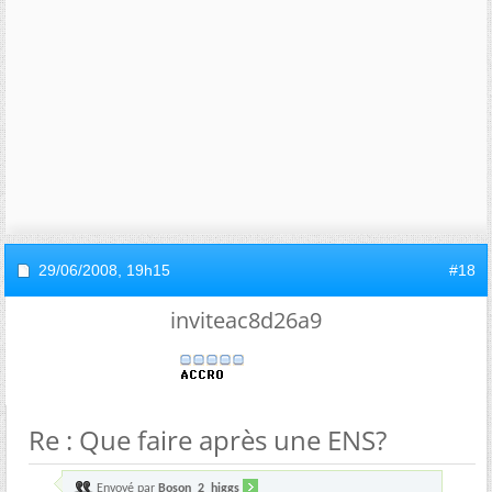
29/06/2008,
19h15
#18
inviteac8d26a9
Re : Que faire après une ENS?
Envoyé par
Boson_2_higgs