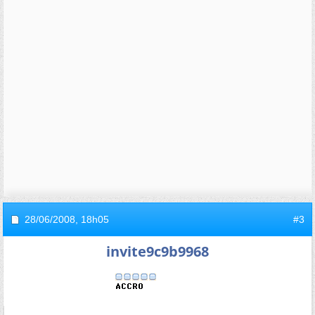
28/06/2008,
18h05
#3
invite9c9b9968