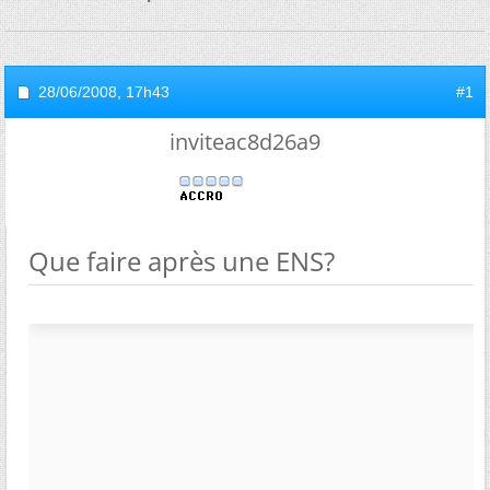
28/06/2008,
17h43
#1
inviteac8d26a9
Que faire après une ENS?