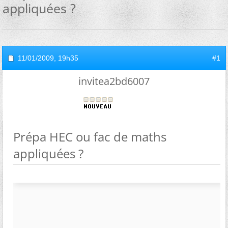
appliquées ?
11/01/2009,
19h35
#1
invitea2bd6007
Prépa HEC ou fac de maths
appliquées ?