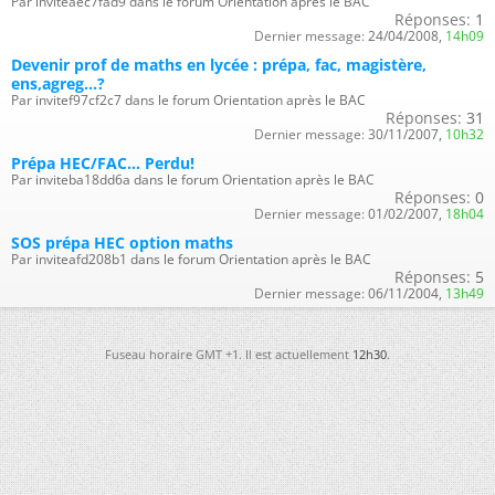
Par inviteaec7fad9 dans le forum Orientation après le BAC
Réponses:
1
Dernier message:
24/04/2008,
14h09
Devenir prof de maths en lycée : prépa, fac, magistère,
ens,agreg...?
Par invitef97cf2c7 dans le forum Orientation après le BAC
Réponses:
31
Dernier message:
30/11/2007,
10h32
Prépa HEC/FAC... Perdu!
Par inviteba18dd6a dans le forum Orientation après le BAC
Réponses:
0
Dernier message:
01/02/2007,
18h04
SOS prépa HEC option maths
Par inviteafd208b1 dans le forum Orientation après le BAC
Réponses:
5
Dernier message:
06/11/2004,
13h49
Fuseau horaire GMT +1. Il est actuellement
12h30
.