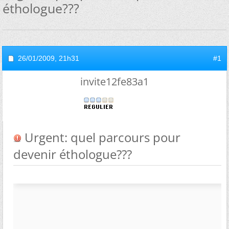
éthologue???
26/01/2009,
21h31
#1
invite12fe83a1
Urgent: quel parcours pour
devenir éthologue???