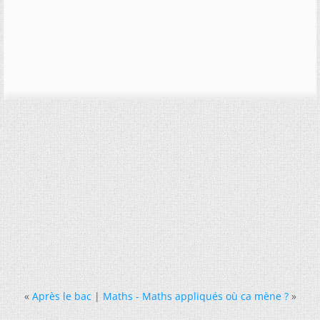
«
Après le bac
|
Maths - Maths appliqués où ca mène ?
»