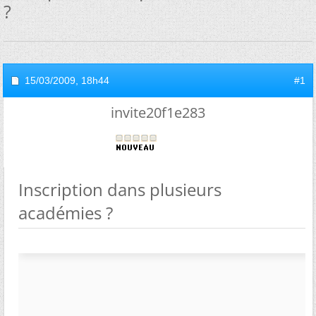
?
15/03/2009,
18h44
#1
invite20f1e283
Inscription dans plusieurs
académies ?