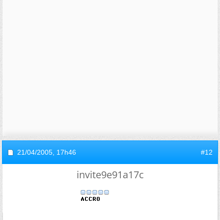
21/04/2005,
17h46
#12
invite9e91a17c