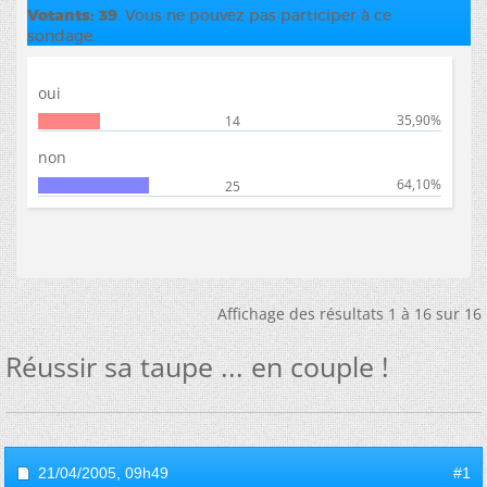
Votants
39
. Vous ne pouvez pas participer à ce
sondage.
oui
35,90%
14
non
64,10%
25
Affichage des résultats 1 à 16 sur 16
Réussir sa taupe ... en couple !
21/04/2005,
09h49
#1