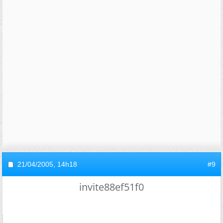
21/04/2005,
14h18
#9
invite88ef51f0