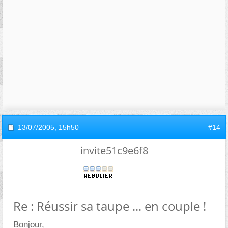
13/07/2005,
15h50
#14
invite51c9e6f8
Re : Réussir sa taupe ... en couple !
Bonjour,