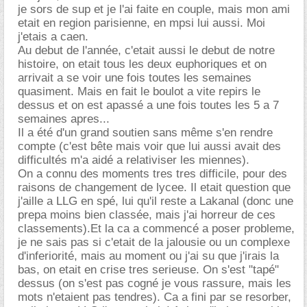
je sors de sup et je l'ai faite en couple, mais mon ami
etait en region parisienne, en mpsi lui aussi. Moi
j'etais a caen.
Au debut de l'année, c'etait aussi le debut de notre
histoire, on etait tous les deux euphoriques et on
arrivait a se voir une fois toutes les semaines
quasiment. Mais en fait le boulot a vite repirs le
dessus et on est apassé a une fois toutes les 5 a 7
semaines apres...
Il a été d'un grand soutien sans même s'en rendre
compte (c'est bête mais voir que lui aussi avait des
difficultés m'a aidé a relativiser les miennes).
On a connu des moments tres tres difficile, pour des
raisons de changement de lycee. Il etait question que
j'aille a LLG en spé, lui qu'il reste a Lakanal (donc une
prepa moins bien classée, mais j'ai horreur de ces
classements).Et la ca a commencé a poser probleme,
je ne sais pas si c'etait de la jalousie ou un complexe
d'inferiorité, mais au moment ou j'ai su que j'irais la
bas, on etait en crise tres serieuse. On s'est "tapé"
dessus (on s'est pas cogné je vous rassure, mais les
mots n'etaient pas tendres). Ca a fini par se resorber,