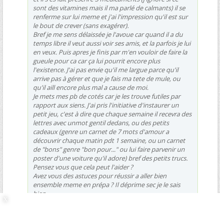
sont des vitamines mais il ma parlé de calmants) il se
renferme sur lui meme et j'ai l'impression qu'il est sur
le bout de crever (sans exagérer).
Bref je me sens délaissée je l'avoue car quand il a du
temps libre il veut aussi voir ses amis, et la parfois je lui
en veux. Puis apres je finis par m'en vouloir de faire la
gueule pour ca car ça lui pourrit encore plus
l'existence. J'ai pas envie qu'il me largue parce qu'il
arrive pas à gérer et que je fais ma tete de mule, ou
qu'il aill encore plus mal a cause de moi.
Je mets mes pb de cotés car je les trouve futiles par
rapport aux siens. J'ai pris l'initiative d'instaurer un
petit jeu, c'est à dire que chaque semaine il recevra des
lettres avec unmot gentil dedans, ou des petits
cadeaux (genre un carnet de 7 mots d'amour a
découvrir chaque matin pdt 1 semaine, ou un carnet
de "bons" genre "bon pour..." ou lui faire parvenir un
poster d'une voiture qu'il adore) bref des petits trucs.
Pensez vous que cela peut l'aider ?
Avez vous des astuces pour réussir a aller bien
ensemble meme en prépa ? Il déprime sec je le sais
bien...
Merci d'avance