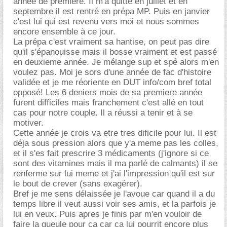
année de première. Il m'a quitté en juillet et en
septembre il est rentré en prépa MP. Puis en janvier
c'est lui qui est revenu vers moi et nous sommes
encore ensemble à ce jour.
La prépa c'est vraiment sa hantise, on peut pas dire
qu'il s'épanouisse mais il bosse vraiment et est passé
en deuxieme année. Je mélange sup et spé alors m'en
voulez pas. Moi je sors d'une année de fac d'histoire
validée et je me réoriente en DUT info/com bref total
opposé! Les 6 deniers mois de sa premiere année
furent difficiles mais franchement c'est allé en tout
cas pour notre couple. Il a réussi a tenir et à se
motiver.
Cette année je crois va etre tres dificile pour lui. Il est
déja sous pression alors que y'a meme pas les colles,
et il s'es fait prescrire 3 médicaments (j'ignore si ce
sont des vitamines mais il ma parlé de calmants) il se
renferme sur lui meme et j'ai l'impression qu'il est sur
le bout de crever (sans exagérer).
Bref je me sens délaissée je l'avoue car quand il a du
temps libre il veut aussi voir ses amis, et la parfois je
lui en veux. Puis apres je finis par m'en vouloir de
faire la gueule pour ca car ça lui pourrit encore plus