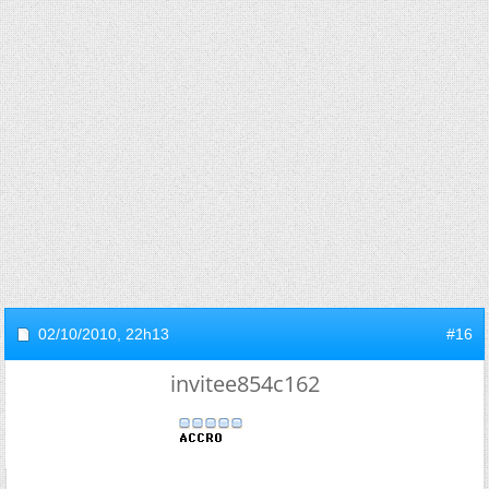
02/10/2010,
22h13
#16
invitee854c162