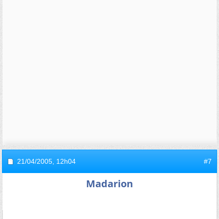
21/04/2005,
12h04
#7
Madarion