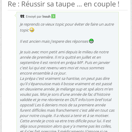
Re : Réussir sa taupe ... en couple !
Envoyé par
lnouh
Je reprends ce vieux topic pour éviter de faire un autre
topic
Il est ancien mais j'espere des réponses
Je suis avec mon petit ami depuis le milieu de notre
année de première. Il m'a quitté en juillet et en
septembre il est rentré en prépa MP. Puis en janvier
c'est lui qui est revenu vers moi et nous sommes
encore ensemble à ce jour.
La prépa c'est vraiment sa hantise, on peut pas dire
qu'il s'épanouisse mais il bosse vraiment et est passé
en deuxieme année. Je mélange sup et spé alors m'en
voulez pas. Moi je sors d'une année de fac d'histoire
validée et je me réoriente en DUT info/com bref total
opposé! Les 6 deniers mois de sa premiere année
furent difficiles mais franchement c'est allé en tout cas
pour notre couple. Il a réussi a tenir et à se motiver.
Cette année je crois va etre tres dificile pour lui. Il est
déja sous pression alors que y'a meme pas les colles,
et il s'es fait prescrire 3 médicaments (j'ignore si ce