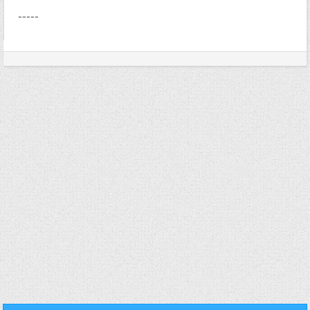
-----