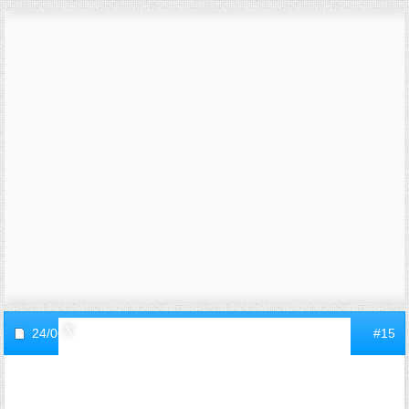
24/06/2005,
19h22
#15
invitec512bddc