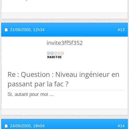
21/06/2005,
12h34
#13
invite3ff5f352
Re : Question : Niveau ingénieur en
passant par la fac ?
Si, autant pour moi ...
24/06/2005,
18h04
#14