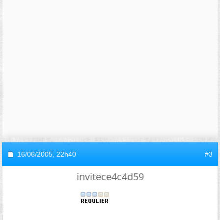
16/06/2005,
22h40
#3
invitece4c4d59