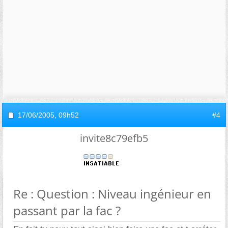
17/06/2005,
09h52
#4
invite8c79efb5
Re : Question : Niveau ingénieur en
passant par la fac ?