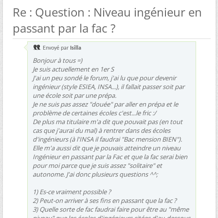
Re : Question : Niveau ingénieur en
passant par la fac ?
Envoyé par
Isilla
Bonjour à tous =)
Je suis actuellement en 1er S
J'ai un peu sondé le forum, j'ai lu que pour devenir
ingénieur (style ESIEA, INSA...), il fallait passer soit par
une école soit par une prépa.
Je ne suis pas assez "douée" par aller en prépa et le
problème de certaines écoles c'est...le fric :/
De plus ma titulaire m'a dit que pouvait pas (en tout
cas que j'aurai du mal) à rentrer dans des écoles
d'ingénieurs (à l'INSA il faudrai "Bac mension BIEN").
Elle m'a aussi dit que je pouvais atteindre un niveau
Ingénieur en passant par la Fac et que la fac serai bien
pour moi parce que je suis assez "solitaire" et
autonome. J'ai donc plusieurs questions ^^;
1) Es-ce vraiment possible ?
2) Peut-on arriver à ses fins en passant que la fac ?
3) Quelle sorte de fac faudrai faire pour être au "même
niveau" que les écoles d'ingénieurs citées d'au-dessous