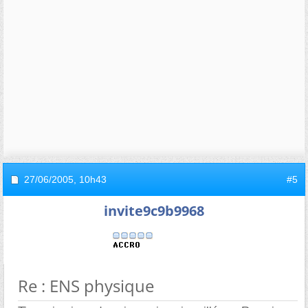
27/06/2005,
10h43
#5
invite9c9b9968
Re : ENS physique