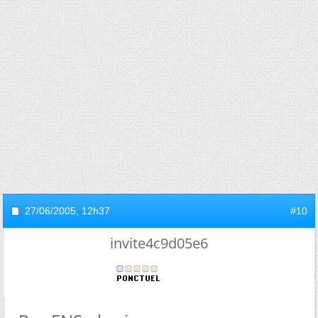
27/06/2005,
12h37
#10
invite4c9d05e6