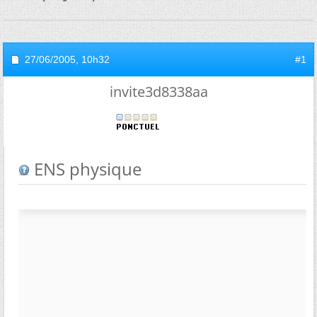
27/06/2005,
10h32
#1
invite3d8338aa
ENS physique