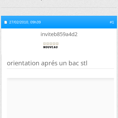
27/02/2010,
09h39
#1
inviteb859a4d2
orientation aprés un bac stl