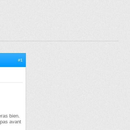
#1
eras bien.
 pas avant