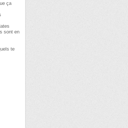
que ça
s
dates
ts sont en
uels te