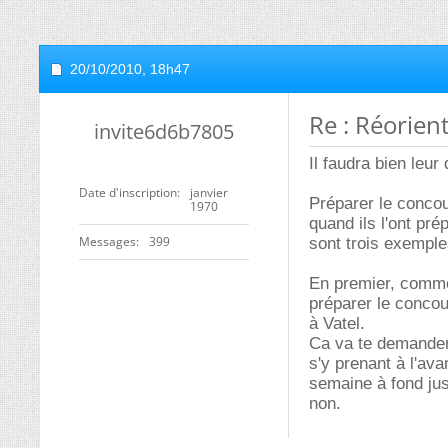
20/10/2010,
18h47
Re : Réorient
invite6d6b7805
Il faudra bien leur 
Date d'inscription
janvier
Préparer le concou
1970
quand ils l'ont pré
Messages
399
sont trois exempl
En premier, comme
préparer le concour
à Vatel.
Ca va te demander 
s'y prenant à l'av
semaine à fond jus
non.