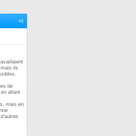
#2
availlaient
 mais ils
sibles.
ges de
 en allant
rs, mais en
onne
 d'autres