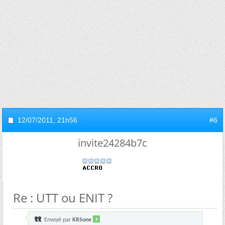
12/07/2011,
21h56
#6
invite24284b7c
Re : UTT ou ENIT ?
Envoyé par
KRSone