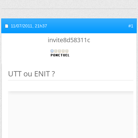
11/07/2011,
21h37
#1
invite8d58311c
UTT ou ENIT ?