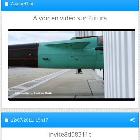
Aujourd'hui
A voir en vidéo sur Futura
12/07/2011,
19h17
#5
invite8d58311c