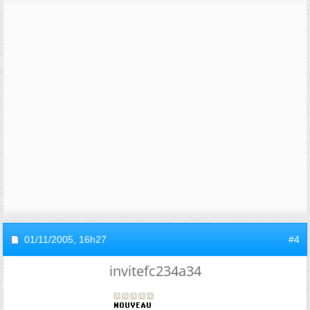
01/11/2005,
16h27
#4
invitefc234a34