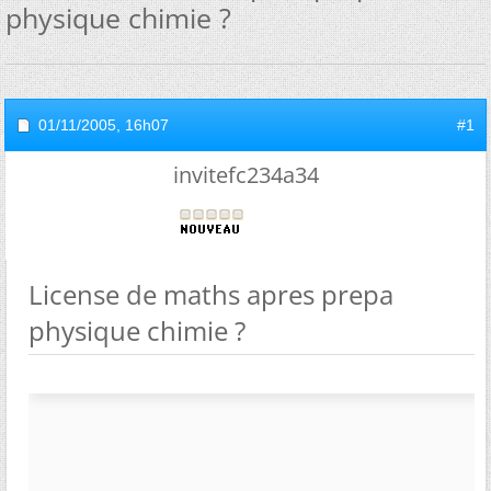
physique chimie ?
01/11/2005,
16h07
#1
invitefc234a34
License de maths apres prepa
physique chimie ?