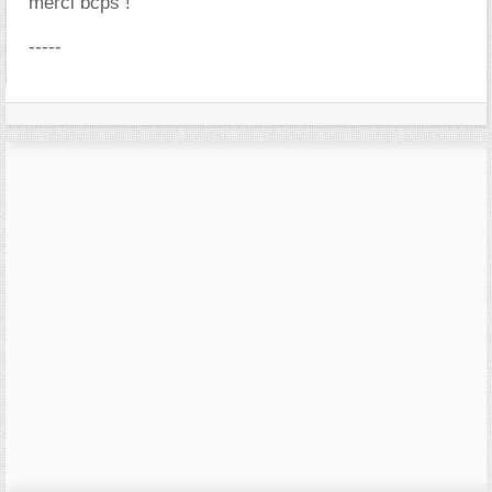
merci bcps !
-----