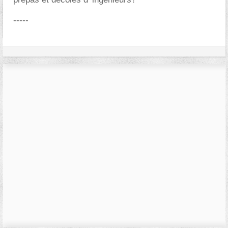
-----