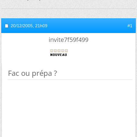
20/12/2005,
21h09
#1
invite7f59f499
Fac ou prépa ?