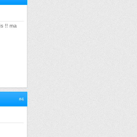
is !! ma
#4