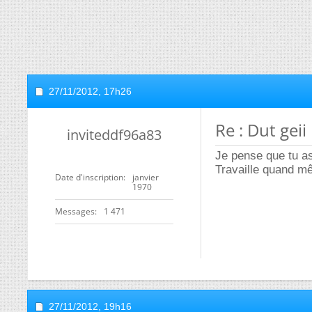
27/11/2012,
17h26
Re : Dut geii
inviteddf96a83
Je pense que tu as
Travaille quand mê
Date d'inscription
janvier
1970
Messages
1 471
27/11/2012,
19h16