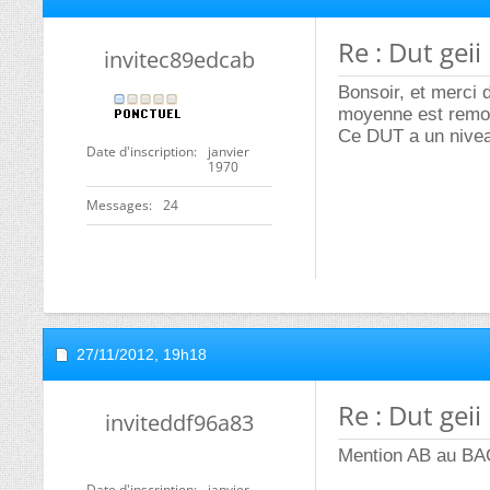
Re : Dut geii
invitec89edcab
Bonsoir, et merci d
moyenne est remont
Ce DUT a un nive
Date d'inscription
janvier
1970
Messages
24
27/11/2012,
19h18
Re : Dut geii
inviteddf96a83
Mention AB au BAC 
Date d'inscription
janvier