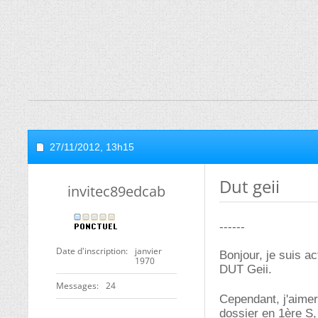
27/11/2012,
13h15
Dut geii
invitec89edcab
------
Date d'inscription
janvier
Bonjour, je suis a
1970
DUT Geii.
Messages
24
Cependant, j'aimer
dossier en 1ère S,