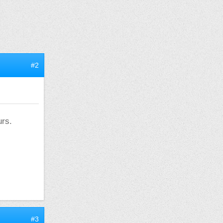
#2
urs.
#3