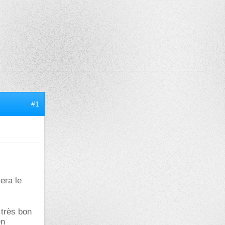
#1
era le
n très bon
en