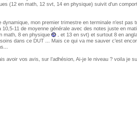
ques (12 en math, 12 svt, 14 en physique) suivit d'un compo
 dynamique, mon premier trimestre en terminale n'est pas tr
 a 10,5-11 de moyenne générale avec des notes juste en mat
en math, 8 en physique
, et 13 en svt) et surtout 8 en angla
besoins dans ce DUT ... Mais ce qui va me sauver c'est enc
s...
is avoir vos avis, sur l'adhésion, Ai-je le niveau ? voila je s