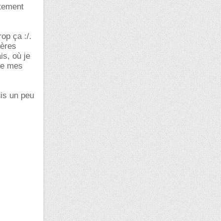
rtement
op ça :/.
ières
is, où je
ore mes
uis un peu