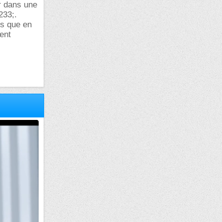
r dans une
233;.
is que en
ent