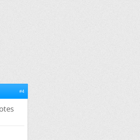
#4
notes