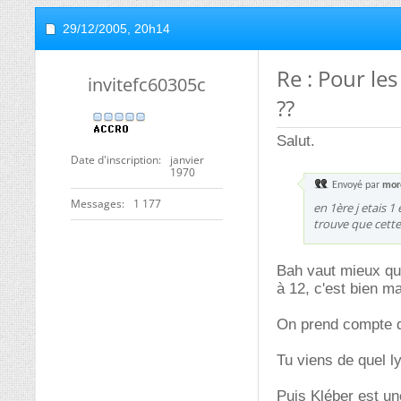
29/12/2005,
20h14
Re : Pour le
invitefc60305c
??
Salut.
Date d'inscription
janvier
1970
Envoyé par
mor
Messages
1 177
en 1ère j etais 
trouve que cette
Bah vaut mieux que
à 12, c'est bien mai
On prend compte 
Tu viens de quel l
Puis Kléber est u