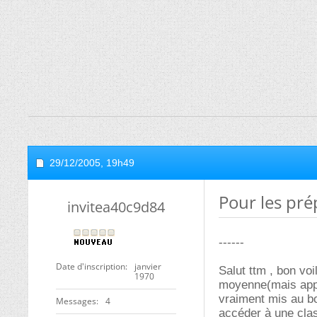
29/12/2005,
19h49
Pour les pré
invitea40c9d84
------
Date d'inscription
janvier
Salut ttm , bon vo
1970
moyenne(mais appré
vraiment mis au bo
Messages
4
accéder à une clas