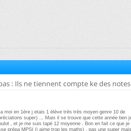
pas : Ils ne tiennent compte ke des notes
ila moi en 1ère j etais 1 élève très très moyen genre 10 de
ciations super) ... Mais il se trouve que cette année ben 
ulot , et je me suis tapé 12 moyenne . Bon en fait ce que je
se prépa MPSI (j aime trop les maths) , pas une super mais