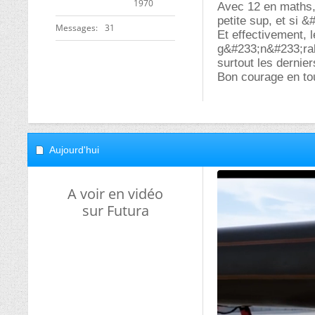
1970
Avec 12 en maths, 
petite sup, et si 
Messages
31
Et effectivement, 
g&#233;n&#233;ral,
surtout les derniers
Bon courage en to
Aujourd'hui
A voir en vidéo
sur Futura