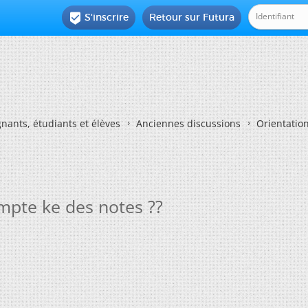
S'inscrire
Retour sur Futura

nants, étudiants et élèves
Anciennes discussions
Orientatio
ompte ke des notes ??