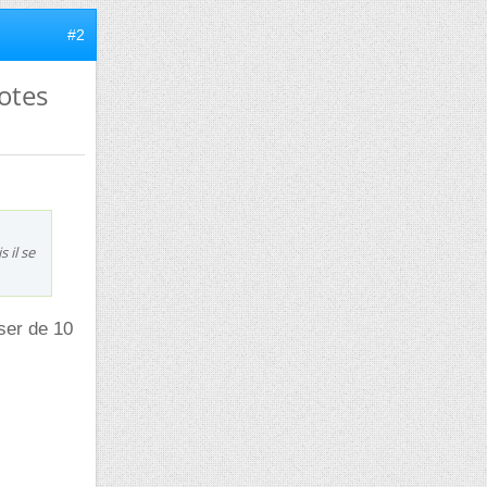
#2
notes
 il se
ser de 10