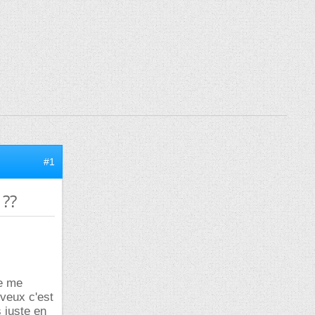
#1
 ??
je me
 veux c'est
 juste en