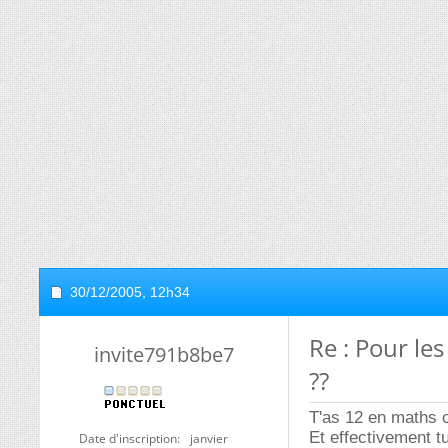
30/12/2005,
12h34
Re : Pour le
invite791b8be7
??
T'as 12 en maths
Et effectivement t
Date d'inscription
janvier