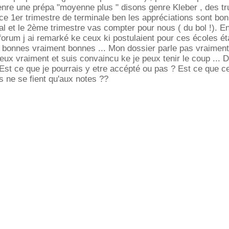
nre une prépa "moyenne plus " disons genre Kleber , des tr
e 1er trimestre de terminale ben les appréciations sont bon
l et le 2ème trimestre vas compter pour nous ( du bol !). E
orum j ai remarké ke ceux ki postulaient pour ces écoles ét
 bonnes vraiment bonnes ... Mon dossier parle pas vraimen
veux vraiment et suis convaincu ke je peux tenir le coup ... 
 Est ce que je pourrais y etre accépté ou pas ? Est ce que c
 ne se fient qu'aux notes ??