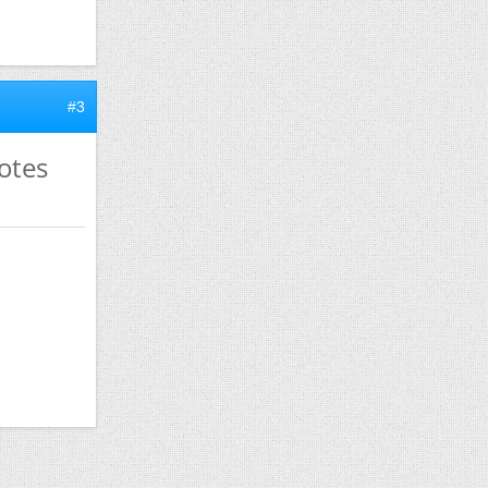
#3
notes