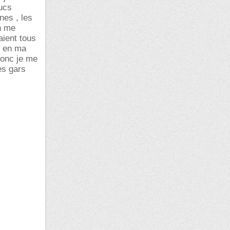
ucs
nes , les
n me
aient tous
t en ma
Donc je me
es gars