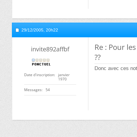
29/12/2005,
20h22
Re : Pour le
invite892affbf
??
Donc avec ces note
Date d'inscription
janvier
1970
Messages
54