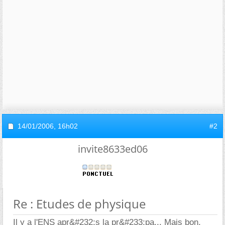
14/01/2006,
16h02
#2
invite8633ed06
Re : Etudes de physique
Il y a l'ENS apr&#232;s la
pr
&#233;pa... Mais bon,