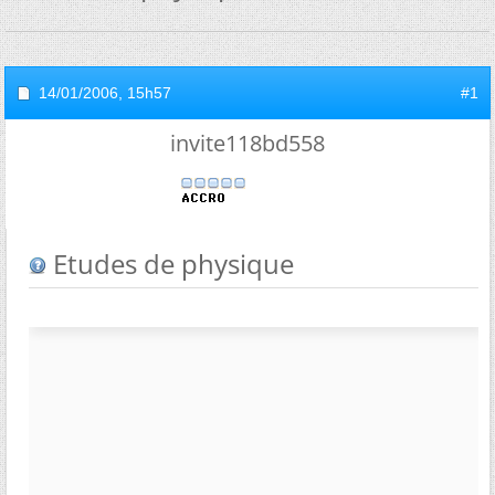
14/01/2006,
15h57
#1
invite118bd558
Etudes de physique