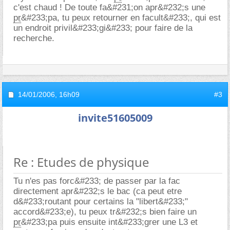
c'est chaud ! De toute fa&#231;on apr&#232;s une
pr
&#233;pa, tu peux retourner en facult&#233;, qui est
un endroit privil&#233;gi&#233; pour faire de la
recherche.
14/01/2006,
16h09
#3
invite51605009
Re : Etudes de physique
Tu n'es pas forc&#233; de passer par la fac
directement apr&#232;s le bac (ca peut etre
d&#233;routant pour certains la "libert&#233;"
accord&#233;e), tu peux tr&#232;s bien faire un
pr
&#233;pa puis ensuite int&#233;grer une L3 et