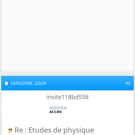
15/01/2006,
11h26
#4
invite118bd558
Re : Etudes de physique