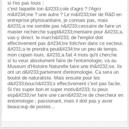
si t'es pas louis :
c'est laquelle ton &#233;cole d'agro ? l'Agro
m&#234;me ? une autre ? Le m&#233;tier de R&D en
entreprise phytosanitaire, je connais pas, mais
&#231;a me semble pas n&#233;cessaire de faire un
master recherche suppl&#233;mentaire pour &#231;a.
vas-y direct. le march&#233; de l'emploi doit
effectivement pas &#234;tre folichon dans ce secteur,
&#231;a te prendra peut&#234;tre un peu de temps.
mon copain louis, &#231;a fait 4 mois qu'il cherche.
si tu veux absolument faire de l'entomologie, va au
Museum d'Histoire Naturelle faire une th&#232;se. Ils
ont un d&#233;partement d'entomologie. Ca sera un
boulot de naturaliste. Mais ensuite pour les
d&#233;bouch&#233;s effectivement c'est pas facile.
Si t'es super bon et super motiv&#233; tu peux
esp&#233;rer faire une carri&#232;re de chercheur en
entomologie ; passionant, mais il doit pas y avoir
beaucoup de postes...