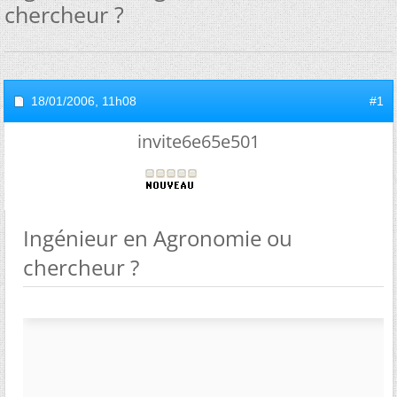
chercheur ?
18/01/2006,
11h08
#1
invite6e65e501
Ingénieur en Agronomie ou
chercheur ?