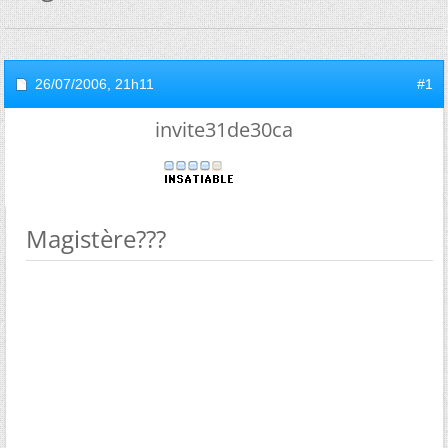
26/07/2006,
21h11
#1
invite31de30ca
Magistère???