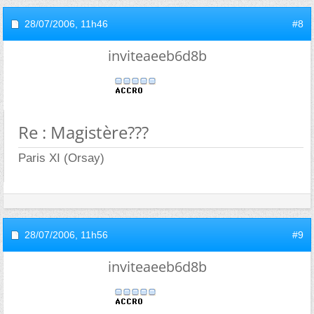
28/07/2006,
11h46
#8
inviteaeeb6d8b
Re : Magistère???
Paris XI (Orsay)
28/07/2006,
11h56
#9
inviteaeeb6d8b