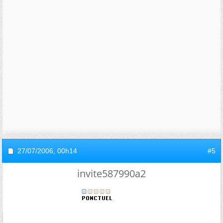
27/07/2006,
00h14
#5
invite587990a2