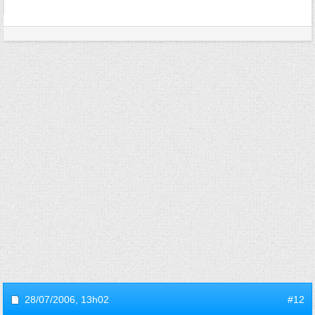
28/07/2006,
13h02
#12