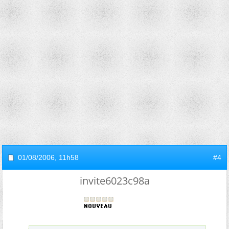
01/08/2006,
11h58
#4
invite6023c98a