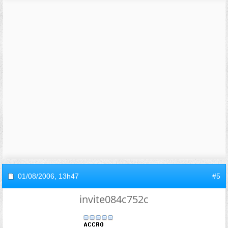
01/08/2006,
13h47
#5
invite084c752c