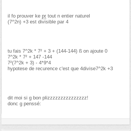
il fo prouver ke
pr
tout n entier naturel
(7^2n) +3 est divisible par 4
tu fais 7^2k * 7² + 3 + (144-144) ß on ajoute 0
7^2k * 7² + 147 -144
7²(7^2k + 3) - 4*9*4
hypotese de recurence c'est que 4divise7^2k +3
dit moi si g bon plizzzzzzzzzzzzzzz!
donc g penssé: