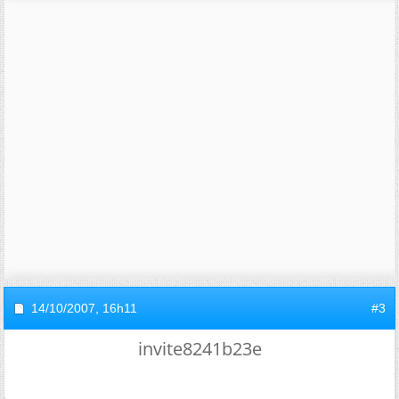
14/10/2007,
16h11
#3
invite8241b23e