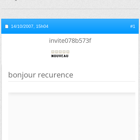
14/10/2007,
15h04
#1
invite078b573f
bonjour recurence