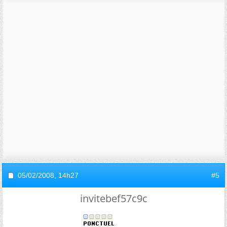
05/02/2008,
14h27
#5
invitebef57c9c