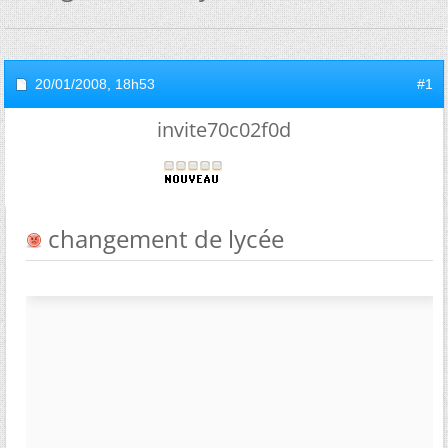
20/01/2008,
18h53
#1
invite70c02f0d
changement de lycée