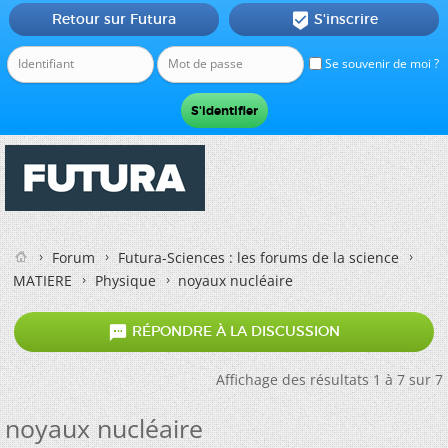
Retour sur Futura
S'inscrire

Se souvenir de moi ?
Forum
Futura-Sciences : les forums de la science
MATIERE
Physique
noyaux nucléaire

RÉPONDRE À LA DISCUSSION
Affichage des résultats 1 à 7 sur 7
noyaux nucléaire