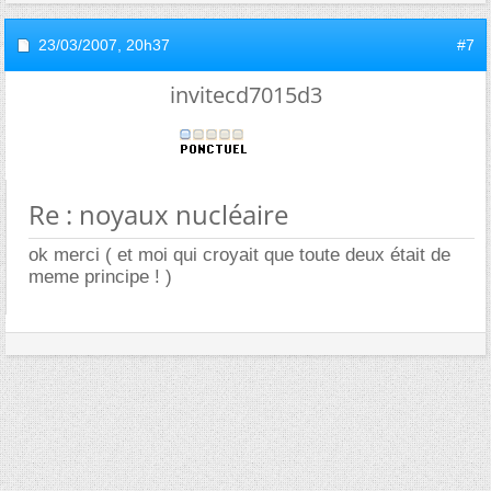
23/03/2007,
20h37
#7
invitecd7015d3
Re : noyaux nucléaire
ok merci ( et moi qui croyait que toute deux était de
meme principe ! )