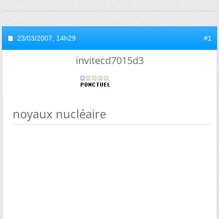
23/03/2007,
14h29
#1
invitecd7015d3
noyaux nucléaire