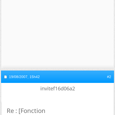
19/08/2007,
15h42
#2
invitef16d06a2
Re : [Fonction