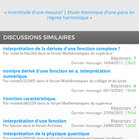
«
incertitude d'une mesure?
|
Etude thermique d'une paroi en
régime harmonique
»
DISCUSSIONS SIMILAIRES
Interprétation de la dérivée d'une fonction complexe ?
Par invite5e34a2b4 dans le forum Mathématiques du supérieur
Réponses:
7
Dernier message:
16/04/2011,
23h32
nombre dérivé d'une fonction en a, interprétation
numérique.
Par invite0c5534f5 dans le forum Mathématiques du collège et du lycée
Réponses:
4
Dernier message:
09/10/2007,
19h49
Fonction caractéristique.
Par invitedcd45209 dans le forum Mathématiques du supérieur
Réponses:
7
Dernier message:
27/09/2007,
17h56
Interprétation d'une fonction
Réponses:
2
Par Seirios dans le forum Archives
Dernier message:
24/06/2007,
12h32
Interprétation de la physique quantique
Par invitefa398c99 dans le forum Epistémologie et Logique (archives)