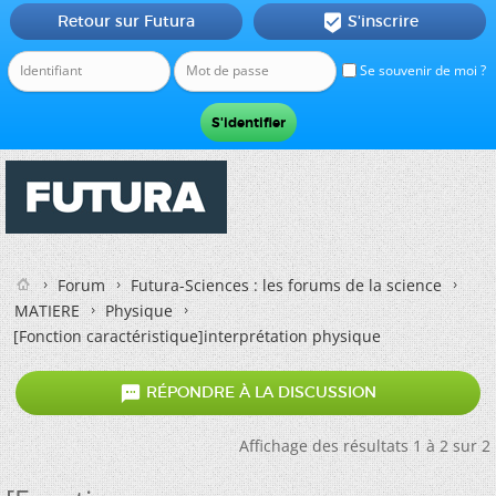
Retour sur Futura
S'inscrire

Se souvenir de moi ?
Forum
Futura-Sciences : les forums de la science
MATIERE
Physique
[Fonction caractéristique]interprétation physique

RÉPONDRE À LA DISCUSSION
Affichage des résultats 1 à 2 sur 2