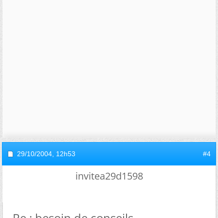
29/10/2004,
12h53
#4
invitea29d1598
Re : besoin de conseils