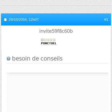
29/10/2004,
12h07
#1
invite59f8c60b
besoin de conseils