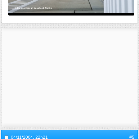
04/11/2004,
22h21
#5