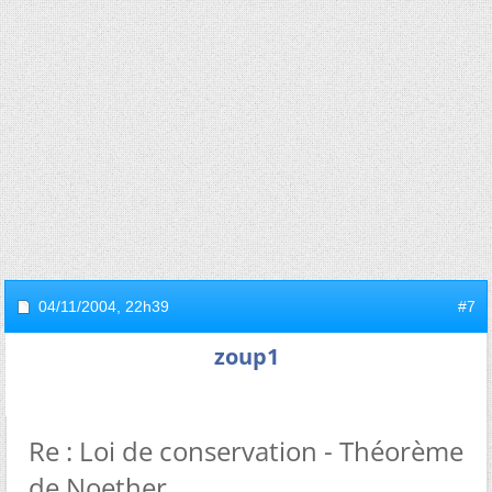
04/11/2004,
22h39
#7
zoup1
Re : Loi de conservation - Théorème
de Noether