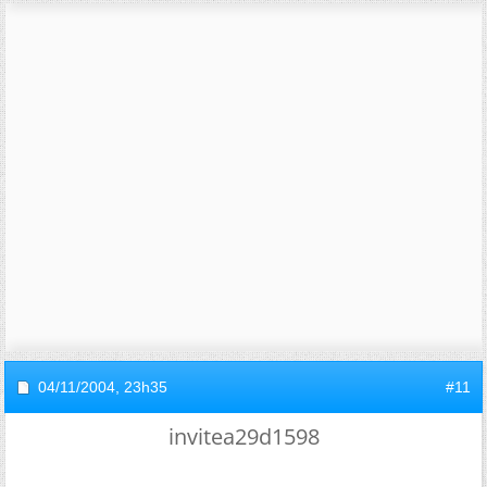
04/11/2004,
23h35
#11
invitea29d1598