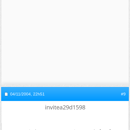
04/11/2004,
22h51
#9
invitea29d1598