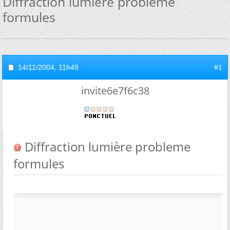
Diffraction lumière probleme
formules
14/11/2004,
11h49
#1
invite6e7f6c38
Diffraction lumière probleme
formules