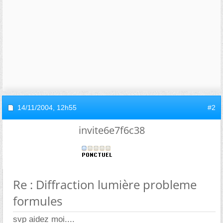
14/11/2004,
12h55
#2
invite6e7f6c38
Re : Diffraction lumière probleme
formules
svp aidez moi....