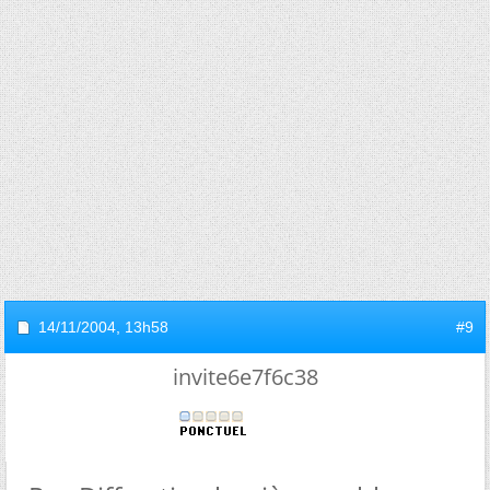
14/11/2004,
13h58
#9
invite6e7f6c38