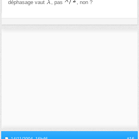
déphasage vaut
, pas
, non ?
14/11/2004,
16h46
#16