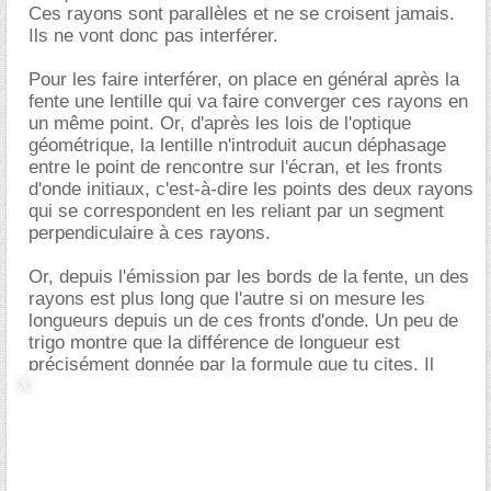
Ces rayons sont parallèles et ne se croisent jamais.
Ils ne vont donc pas interférer.
Pour les faire interférer, on place en général après la
fente une lentille qui va faire converger ces rayons en
un même point. Or, d'après les lois de l'optique
géométrique, la lentille n'introduit aucun déphasage
entre le point de rencontre sur l'écran, et les fronts
d'onde initiaux, c'est-à-dire les points des deux rayons
qui se correspondent en les reliant par un segment
perpendiculaire à ces rayons.
Or, depuis l'émission par les bords de la fente, un des
rayons est plus long que l'autre si on mesure les
longueurs depuis un de ces fronts d'onde. Un peu de
trigo montre que la différence de longueur est
précisément donnée par la formule que tu cites. Il
suffit de projeter orthogonalement le point d'émission
du rayon plus court sur le plus long. La distance entre
le point obtenu et le point d'émission du rayon plus
long est
.