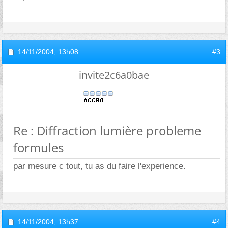
14/11/2004,
13h08
#3
invite2c6a0bae
Re : Diffraction lumière probleme
formules
par mesure c tout, tu as du faire l'experience.
14/11/2004,
13h37
#4