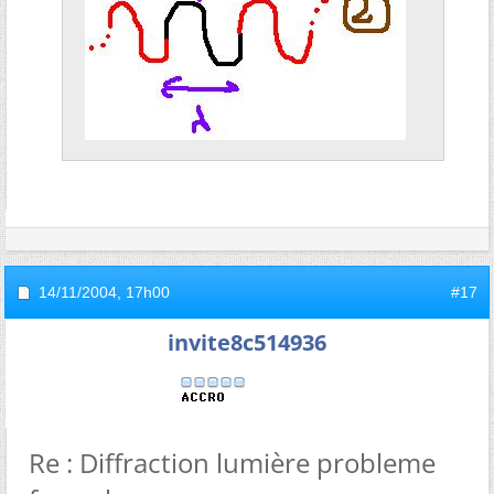
14/11/2004,
17h00
#17
invite8c514936
Re : Diffraction lumière probleme