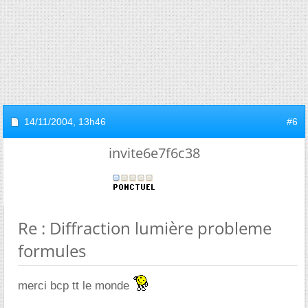
14/11/2004,
13h46
#6
invite6e7f6c38
Re : Diffraction lumière probleme
formules
merci bcp tt le monde