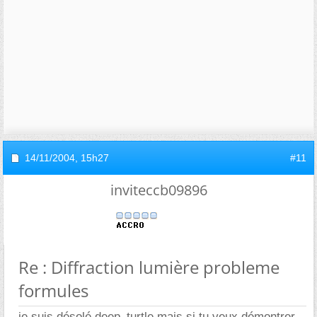
14/11/2004,
15h27
#11
inviteccb09896
Re : Diffraction lumière probleme
formules
je suis désolé deep_turtle mais si tu veux démontrer