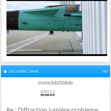
14/11/2004,
13h40
#5
invite3da508de
Re : Diffraction lumière probleme