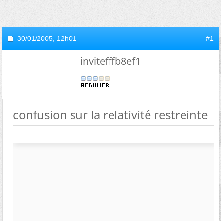
30/01/2005,
12h01
#1
invitefffb8ef1
confusion sur la relativité restreinte