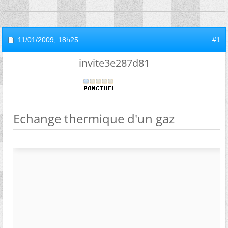
11/01/2009,
18h25
#1
invite3e287d81
Echange thermique d'un gaz