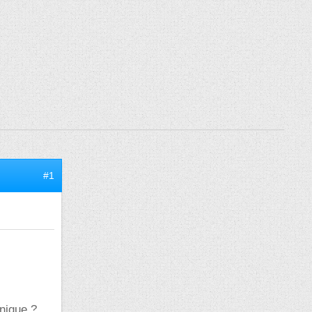
#1
nique ?