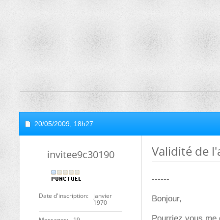
20/05/2009,
18h27
Validité de 
invitee9c30190
------
Date d'inscription
janvier
Bonjour,
1970
Pourriez vous me d
Messages
19