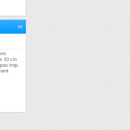
#2
ire
de 10 cm
pas trop.
ment