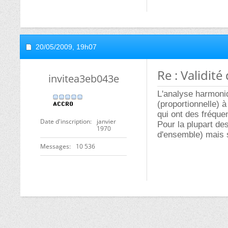
20/05/2009,
19h07
Re : Validit
invitea3eb043e
L'analyse harmoniq
(proportionnelle) 
qui ont des fréque
Date d'inscription
janvier
Pour la plupart de
1970
d'ensemble) mais s
Messages
10 536