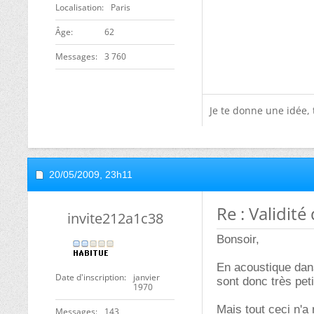
Localisation
Paris
ge
62
Messages
3 760
Je te donne une idée,
20/05/2009,
23h11
Re : Validit
invite212a1c38
Bonsoir,
En acoustique dans
Date d'inscription
janvier
sont donc très pet
1970
Mais tout ceci n'a 
Messages
143