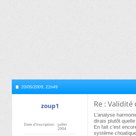
20/05/2009,
21h49
Re : Validit
zoup1
L'analyse harmoniq
dirais plutôt quell
Date d'inscription
juillet
En fait c'est encor
2004
système choatique