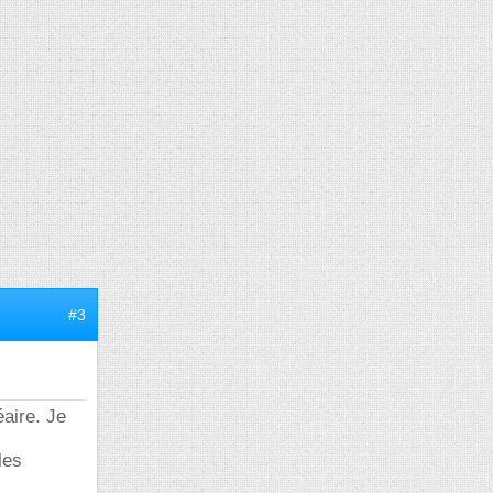
#3
aire. Je
les