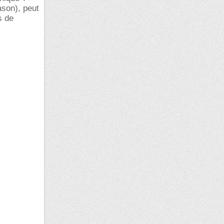
ason), peut
s de