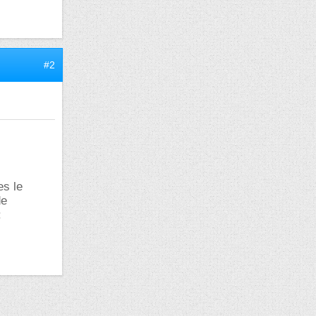
#2
es le
de
: