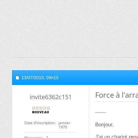
13/07/2010,
09h15
Force à l'ar
invite6362c151
------
Date d'inscription
janvier
Bonjour,
1970
J'ai un chariot pe
Messages
2