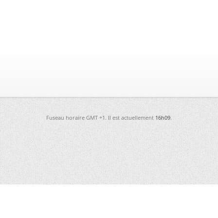
Fuseau horaire GMT +1. Il est actuellement
16h09
.