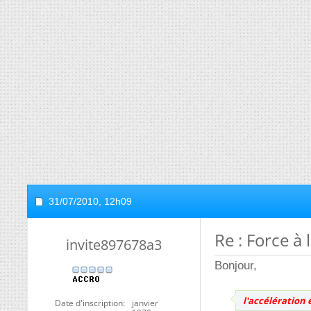
31/07/2010,
12h09
Re : Force à 
invite897678a3
Bonjour,
l'accélération 
Date d'inscription
janvier