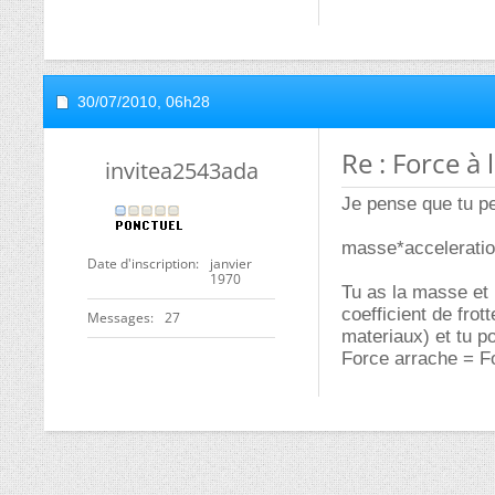
30/07/2010,
06h28
Re : Force à 
invitea2543ada
Je pense que tu pe
masse*accelerati
Date d'inscription
janvier
1970
Tu as la masse et 
coefficient de fro
Messages
27
materiaux) et tu po
Force arrache = F