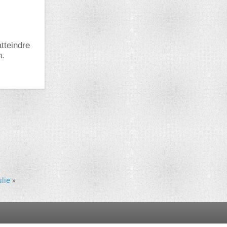
tteindre
n.
lie
»