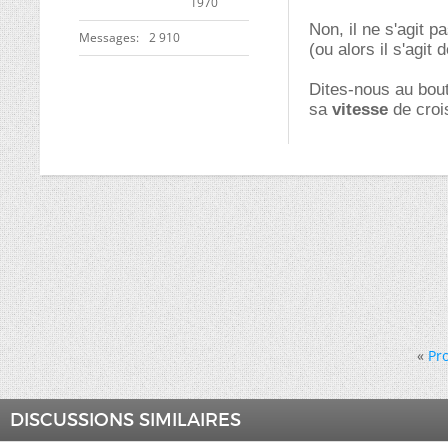
1970
Non, il ne s'agit p
Messages
2 910
(ou alors il s'agit 
Dites-nous au bout
sa
vitesse
de crois
«
Pr
DISCUSSIONS SIMILAIRES