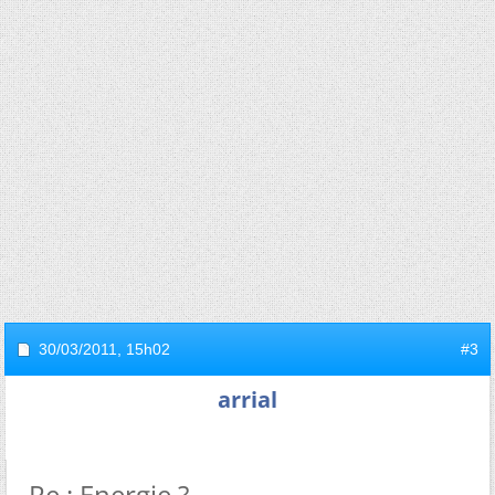
30/03/2011,
15h02
#3
arrial
Re : Energie ?