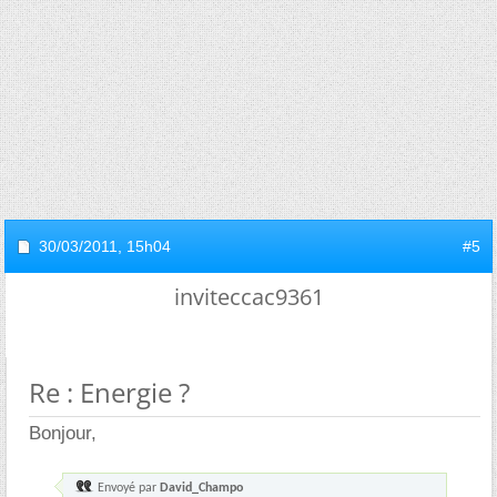
30/03/2011,
15h04
#5
inviteccac9361
Re : Energie ?
Bonjour,
Envoyé par
David_Champo