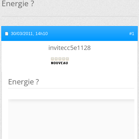
Energie ?
30/03/2011,
14h10
#1
invitecc5e1128
Energie ?