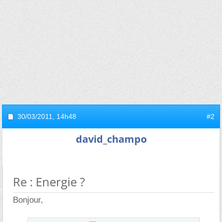
30/03/2011,
14h48
#2
david_champo
Re : Energie ?
Bonjour,