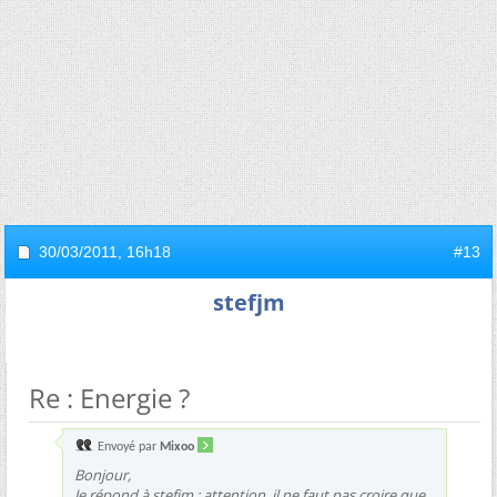
30/03/2011,
16h18
#13
stefjm
Re : Energie ?
Envoyé par
Mixoo
Bonjour,
Je répond à stefjm : attention, il ne faut pas croire que