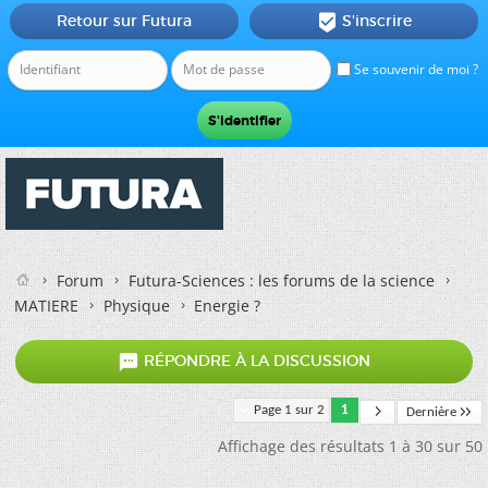
Retour sur Futura
S'inscrire

Se souvenir de moi ?
Forum
Futura-Sciences : les forums de la science
MATIERE
Physique
Energie ?

RÉPONDRE À LA DISCUSSION
Page 1 sur 2
1
Dernière
Affichage des résultats 1 à 30 sur 50