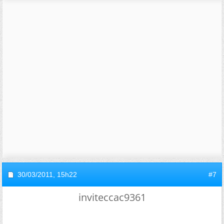
30/03/2011,
15h22
#7
inviteccac9361