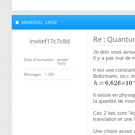
10/04/2011,
13h42
Re : Quantu
invitef17c7c8d
Je dois vous avou
Il y a pas mal de 
Date d'inscription
janvier
1970
h est une constant
Messages
1 282
Boltzmann, ou c es
Il existe en physi
la quantité de mo
Ces 2 lois sont "é
translation et une 
Une chose assez ma