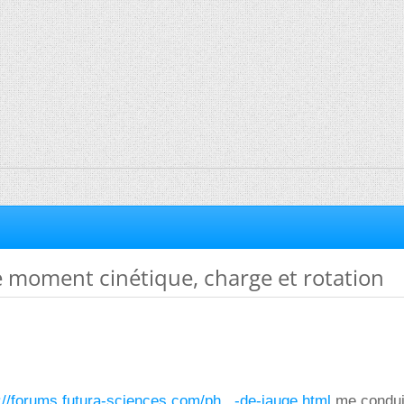
moment cinétique, charge et rotation
://forums.futura-sciences.com/ph...-de-jauge.html
me condui