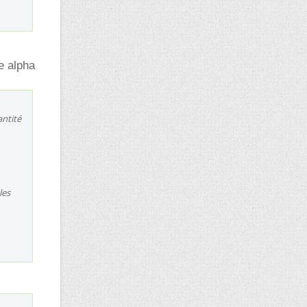
e alpha
antité
les