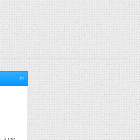
#1
t à me