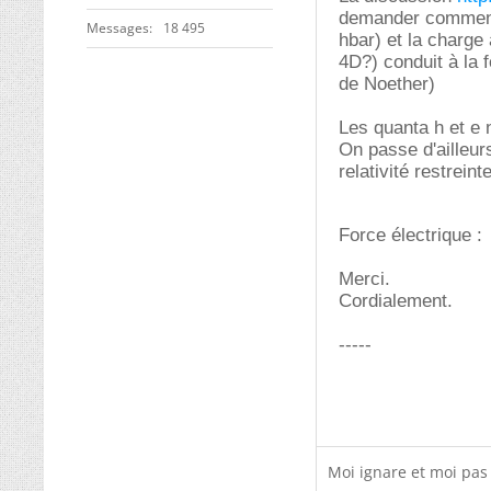
demander comment 
Messages
18 495
hbar) et la charge
4D?) conduit à la 
de Noether)
Les quanta h et e 
On passe d'ailleurs
relativité restreinte
Force électrique :
Merci.
Cordialement.
-----
Moi ignare et moi pas