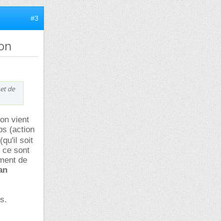
#3
ion
 et de
on vient
s (action
qu'il soit
, ce sont
ment de
an
s.