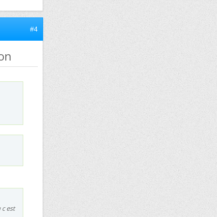
#4
ion
 c est