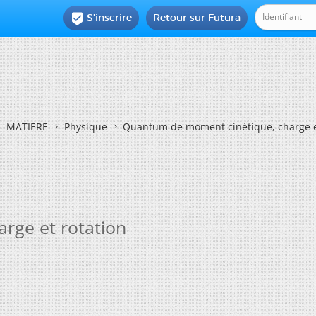
S'inscrire
Retour sur Futura

MATIERE
Physique
Quantum de moment cinétique, charge e
rge et rotation