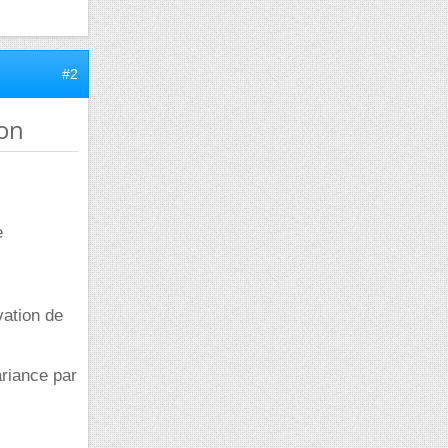
#2
ion
e
vation de
ariance par