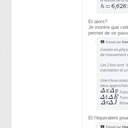
la vitesse de la l
Et alors?
Je montre que cett
permet de se passe
Envoyé par
lion
Il existe en phy
de mouvement et
Ces 2 lois sont 
translation et un
Une chose assez 
deux approches 
Trans
Trans
Rotat
Et l'équivalent pou
Envoyé par
Mag