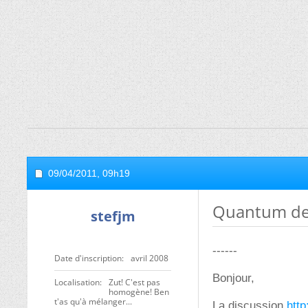
09/04/2011,
09h19
Quantum de 
stefjm
------
Date d'inscription
avril 2008
Bonjour,
Localisation
Zut! C'est pas
homogène! Ben
t'as qu'à mélanger...
La discussion
http