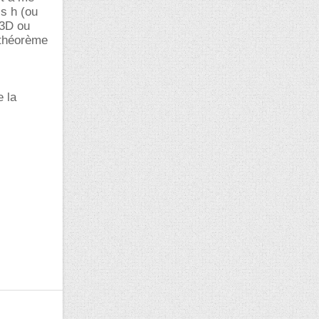
s h (ou
(3D ou
(théorème
e la