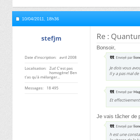
10/04/2011,
18h36
Re : Quantu
stefjm
Bonsoir,
Date d'inscription
avril 2008
Envoyé par
lion
Je dois vous avo
Localisation
Zut! C'est pas
homogène! Ben
Il y a pas mal de
t'as qu'à mélanger...
Messages
18 495
Envoyé par
Mag
Et effectivement
Je vais tâcher de p
Envoyé par
lion
h est une consta