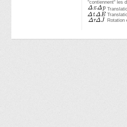
"contiennent" les 
Translati
Translati
Rotation 