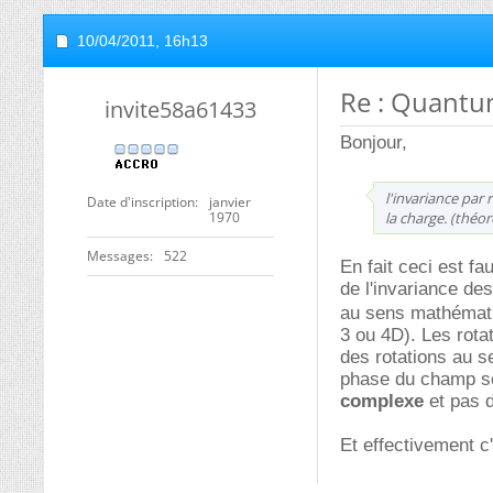
10/04/2011,
16h13
Re : Quantu
invite58a61433
Bonjour,
l'invariance par
Date d'inscription
janvier
1970
la charge. (thé
Messages
522
En fait ceci est f
de l'invariance de
au sens mathématiq
3 ou 4D). Les rotat
des rotations au 
phase du champ se
complexe
et pas d
Et effectivement c