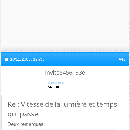
18/11/2005,
12h33
#42
invite5456133e
Re : Vitesse de la lumière et temps
qui passe
Deux remarques: