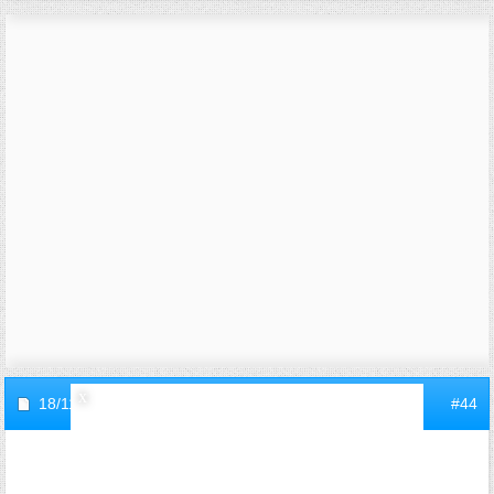
18/11/2005,
18h28
#44
invite7e3da1dc