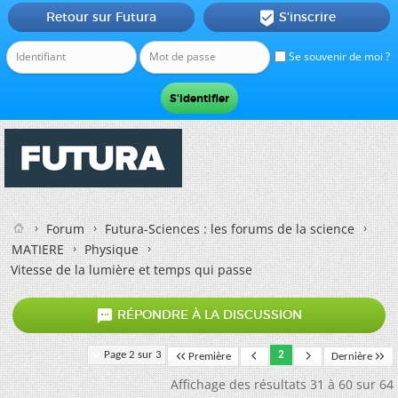
Retour sur Futura
S'inscrire

Se souvenir de moi ?
Forum
Futura-Sciences : les forums de la science
MATIERE
Physique
Vitesse de la lumière et temps qui passe

RÉPONDRE À LA DISCUSSION
Page 2 sur 3
2
Première
Dernière
Affichage des résultats 31 à 60 sur 64