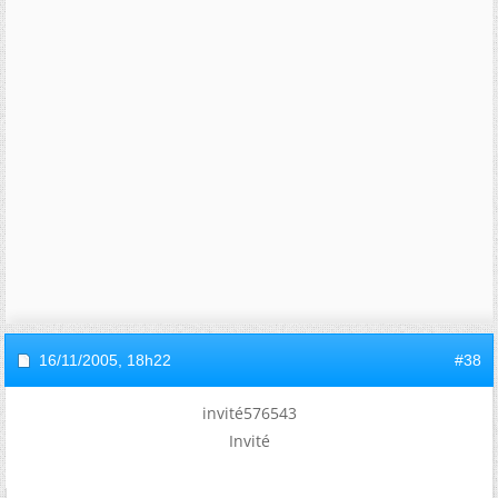
16/11/2005,
18h22
#38
invité576543
Invité