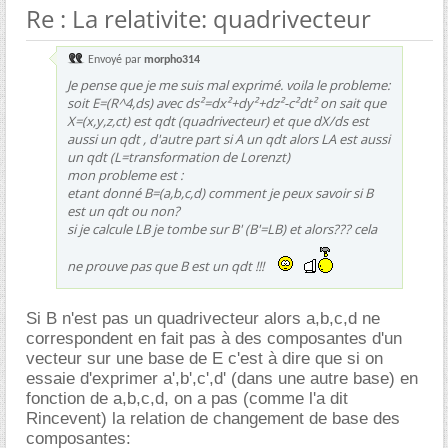
Re : La relativite: quadrivecteur
Envoyé par
morpho314
Je pense que je me suis mal exprimé. voila le probleme:
soit E=(R^4,ds) avec ds²=dx²+dy²+dz²-c²dt² on sait que
X=(x,y,z,ct) est qdt (quadrivecteur) et que dX/ds est
aussi un qdt , d'autre part si A un qdt alors LA est aussi
un qdt (L=transformation de Lorenzt)
mon probleme est :
etant donné B=(a,b,c,d) comment je peux savoir si B
est un qdt ou non?
si je calcule LB je tombe sur B' (B'=LB) et alors??? cela
ne prouve pas que B est un qdt !!!
Si B n'est pas un quadrivecteur alors a,b,c,d ne
correspondent en fait pas à des composantes d'un
vecteur sur une base de E c'est à dire que si on
essaie d'exprimer a',b',c',d' (dans une autre base) en
fonction de a,b,c,d, on a pas (comme l'a dit
Rincevent) la relation de changement de base des
composantes: