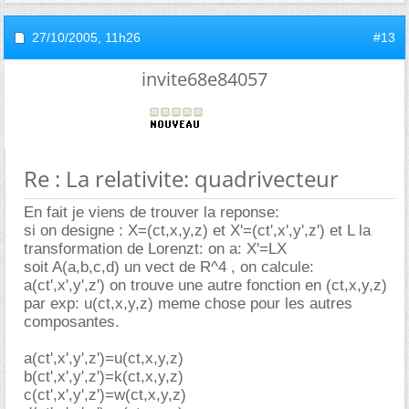
27/10/2005,
11h26
#13
invite68e84057
Re : La relativite: quadrivecteur
En fait je viens de trouver la reponse:
si on designe : X=(ct,x,y,z) et X'=(ct',x',y',z') et L la
transformation de Lorenzt: on a: X'=LX
soit A(a,b,c,d) un vect de R^4 , on calcule:
a(ct',x',y',z') on trouve une autre fonction en (ct,x,y,z)
par exp: u(ct,x,y,z) meme chose pour les autres
composantes.
a(ct',x',y',z')=u(ct,x,y,z)
b(ct',x',y',z')=k(ct,x,y,z)
c(ct',x',y',z')=w(ct,x,y,z)