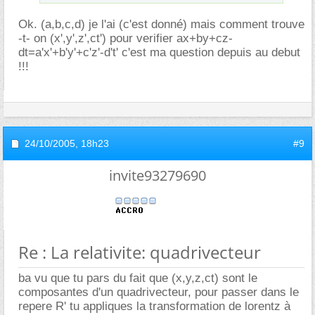
Ok. (a,b,c,d) je l'ai (c'est donné) mais comment trouve
-t- on (x',y',z',ct') pour verifier ax+by+cz-
dt=a'x'+b'y'+c'z'-d't' c'est ma question depuis au debut
!!!
24/10/2005,
18h23
#9
invite93279690
Re : La relativite: quadrivecteur
ba vu que tu pars du fait que (x,y,z,ct) sont le
composantes d'un quadrivecteur, pour passer dans le
repere R' tu appliques la transformation de lorentz à