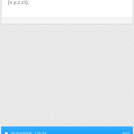
(x,y,z,ct).
25/10/2005,
17h23
#10