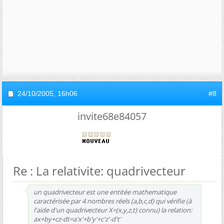
24/10/2005,
16h06
#8
invite68e84057
Re : La relativite: quadrivecteur
un quadrivecteur est une entitée mathematique
caractérisée par 4 nombres réels (a,b,c,d) qui vérifie (à
l'aide d'un quadrivecteur X=(x,y,z,t) connu) la relation:
ax+by+cz-dt=a'x'+b'y'+c'z'-d't'