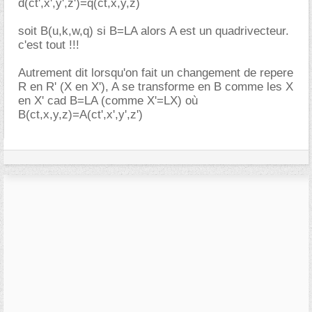
d(ct',x',y',z')=q(ct,x,y,z)
soit B(u,k,w,q) si B=LA alors A est un quadrivecteur.
c'est tout !!!
Autrement dit lorsqu'on fait un changement de repere
R en R' (X en X'), A se transforme en B comme les X
en X' cad B=LA (comme X'=LX) où
B(ct,x,y,z)=A(ct',x',y',z')