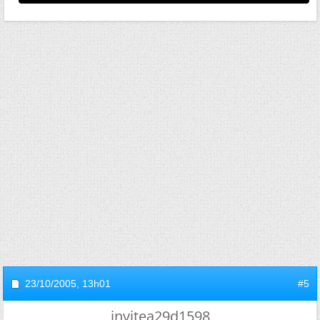
23/10/2005,
13h01
#5
invitea29d1598