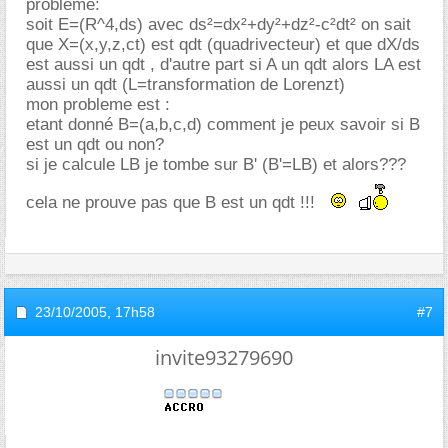
probleme:
soit E=(R^4,ds) avec ds²=dx²+dy²+dz²-c²dt² on sait
que X=(x,y,z,ct) est qdt (quadrivecteur) et que dX/ds
est aussi un qdt , d'autre part si A un qdt alors LA est
aussi un qdt (L=transformation de Lorenzt)
mon probleme est :
etant donné B=(a,b,c,d) comment je peux savoir si B
est un qdt ou non?
si je calcule LB je tombe sur B' (B'=LB) et alors???
cela ne prouve pas que B est un qdt !!!
23/10/2005,
17h58
#7
invite93279690