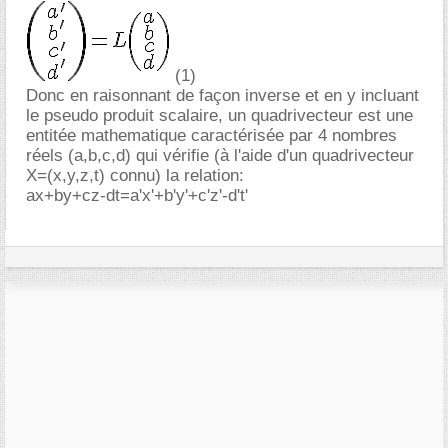
(1)
Donc en raisonnant de façon inverse et en y incluant
le pseudo produit scalaire, un quadrivecteur est une
entitée mathematique caractérisée par 4 nombres
réels (a,b,c,d) qui vérifie (à l'aide d'un quadrivecteur
X=(x,y,z,t) connu) la relation:
ax+by+cz-dt=a'x'+b'y'+c'z'-d't'