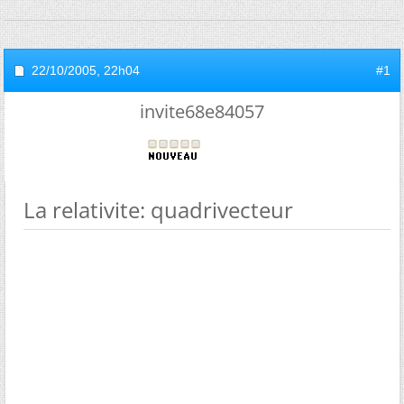
22/10/2005,
22h04
#1
invite68e84057
La relativite: quadrivecteur