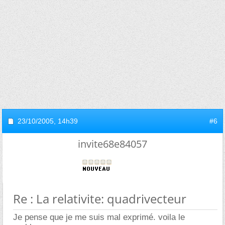
23/10/2005,
14h39
#6
invite68e84057
Re : La relativite: quadrivecteur
Je pense que je me suis mal exprimé. voila le