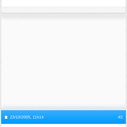
23/10/2005,
11h14
#2