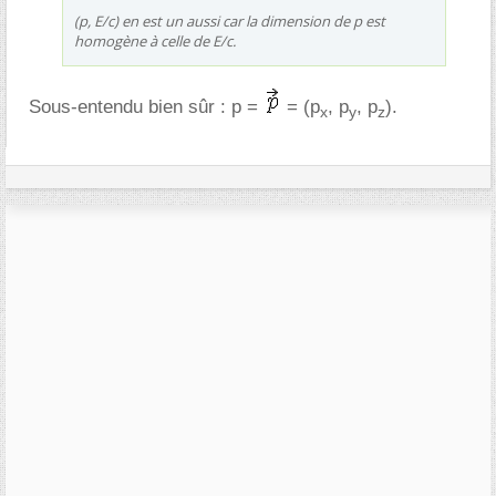
(p, E/c) en est un aussi car la dimension de p est
homogène à celle de E/c.
Sous-entendu bien sûr : p =
= (p
, p
, p
).
x
y
z