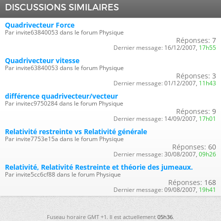
DISCUSSIONS SIMILAIRES
Quadrivecteur Force
Par invite63840053 dans le forum Physique
Réponses:
7
Dernier message:
16/12/2007,
17h55
Quadrivecteur vitesse
Par invite63840053 dans le forum Physique
Réponses:
3
Dernier message:
01/12/2007,
11h43
différence quadrivecteur/vecteur
Par invitec9750284 dans le forum Physique
Réponses:
9
Dernier message:
14/09/2007,
17h01
Relativité restreinte vs Relativité générale
Par invite7753e15a dans le forum Physique
Réponses:
60
Dernier message:
30/08/2007,
09h26
Relativité, Relativité Restreinte et théorie des jumeaux.
Par invite5cc6cf88 dans le forum Physique
Réponses:
168
Dernier message:
09/08/2007,
19h41
Fuseau horaire GMT +1. Il est actuellement
05h36
.