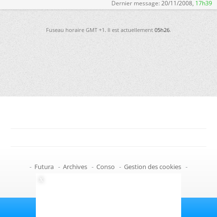
Dernier message:
20/11/2008,
17h39
Fuseau horaire GMT +1. Il est actuellement
05h26
.
-
Futura
-
Archives
-
Conso
-
Gestion des cookies
-
Politique de confidentialité
-
Haut de page