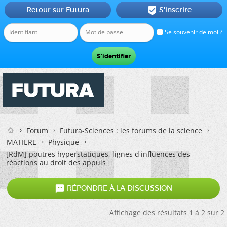
Retour sur Futura
S'inscrire

Se souvenir de moi ?
Forum
Futura-Sciences : les forums de la science
MATIERE
Physique
[RdM] poutres hyperstatiques, lignes d'influences des
réactions au droit des appuis

RÉPONDRE À LA DISCUSSION
Affichage des résultats 1 à 2 sur 2