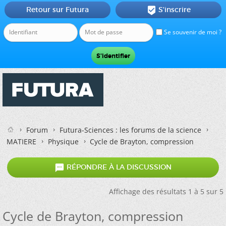
Retour sur Futura
S'inscrire

Se souvenir de moi ?
Forum
Futura-Sciences : les forums de la science
MATIERE
Physique
Cycle de Brayton, compression

RÉPONDRE À LA DISCUSSION
Affichage des résultats 1 à 5 sur 5
Cycle de Brayton, compression