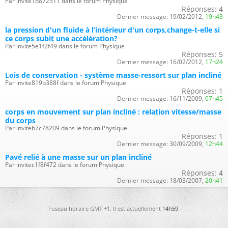
Par invite1d872511 dans le forum Physique
Réponses:
4
Dernier message:
19/02/2012,
19h43
la pression d'un fluide à l’intérieur d'un corps,change-t-elle si
ce corps subit une accélération?
Par invite5e1f2f49 dans le forum Physique
Réponses:
5
Dernier message:
16/02/2012,
17h24
Lois de conservation - système masse-ressort sur plan incliné
Par invite819b388f dans le forum Physique
Réponses:
1
Dernier message:
16/11/2009,
07h45
corps en mouvement sur plan incliné : relation vitesse/masse
du corps
Par inviteb7c78209 dans le forum Physique
Réponses:
1
Dernier message:
30/09/2009,
12h44
Pavé relié à une masse sur un plan incliné
Par invitec1f8f472 dans le forum Physique
Réponses:
4
Dernier message:
18/03/2007,
20h41
Fuseau horaire GMT +1. Il est actuellement
14h59
.