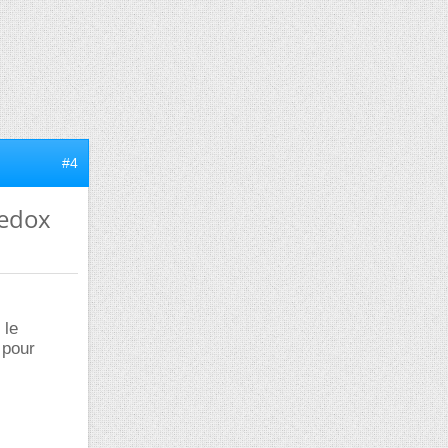
#4
redox
 le
 pour