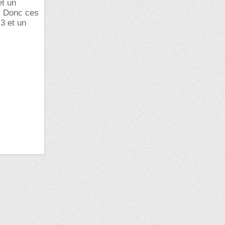
et un
4. Donc ces
3 et un