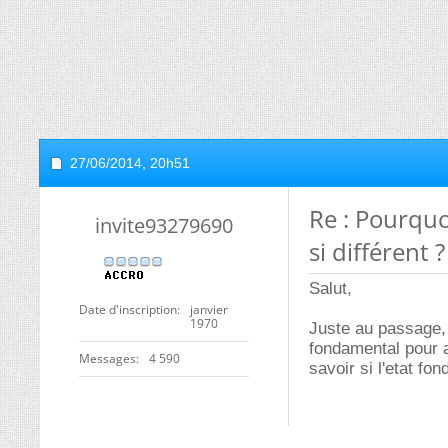
27/06/2014,
20h51
Re : Pourqu
invite93279690
si différent ?
Salut,
Date d'inscription
janvier
1970
Juste au passage, c
fondamental pour a
Messages
4 590
savoir si l'etat fo