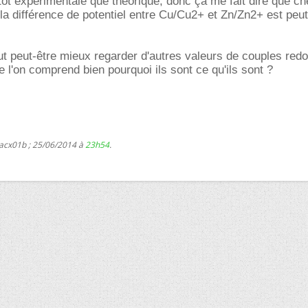
utôt expérimentale que théorique, donc ça me fait dire que c
 la différence de potentiel entre Cu/Cu2+ et Zn/Zn2+ est peut
ut peut-être mieux regarder d'autres valeurs de couples red
 l'on comprend bien pourquoi ils sont ce qu'ils sont ?
 acx01b ; 25/06/2014 à
23h54
.