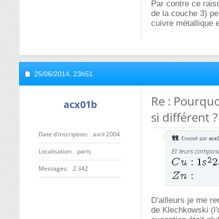
Par contre ce rais
de la couche 3) pe
cuivre métallique e
25/06/2014,
23h51
Re : Pourqu
acx01b
si différent ?
Date d'inscription
avril 2004
Envoyé par
acx
Et leurs composi
Localisation
paris
Messages
2 342
D'ailleurs je me r
de Klechkowski (l'