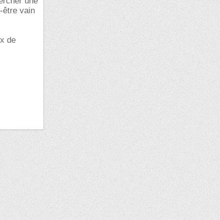
hercher une
-être vain
ox de