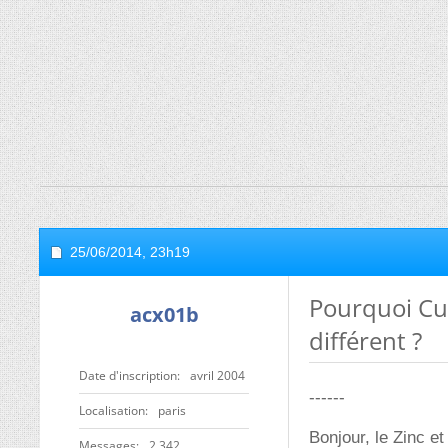
25/06/2014,
23h19
Pourquoi Cu
acx01b
différent ?
Date d'inscription
avril 2004
------
Localisation
paris
Bonjour, le Zinc e
Messages
2 342