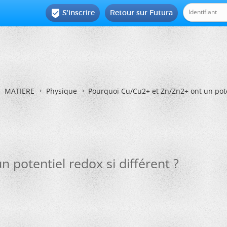
S'inscrire
Retour sur Futura

MATIERE
Physique
Pourquoi Cu/Cu2+ et Zn/Zn2+ ont un poten
 potentiel redox si différent ?