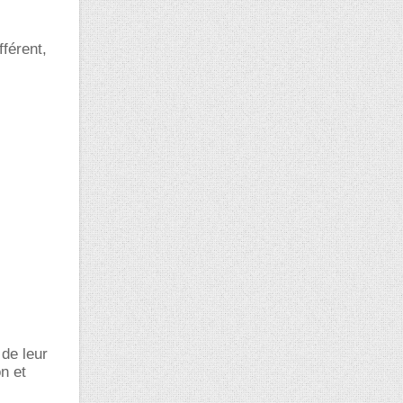
fférent,
 de leur
n et