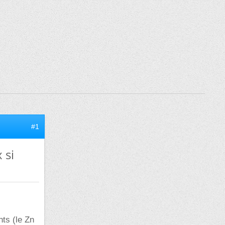
#1
 si
nts (le Zn