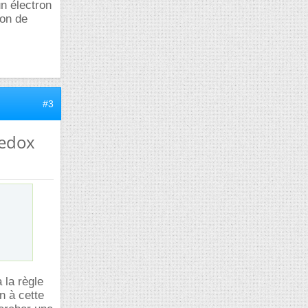
n électron
ion de
#3
redox
 la règle
n à cette