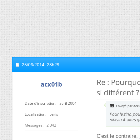
25/06/2014,
23h29
Re : Pourqu
acx01b
si différent ?
Date d'inscription
avril 2004
Envoyé par
acx
Pour le zinc, pou
Localisation
paris
niveau 4, alors q
Messages
2 342
C'est le contraire, 