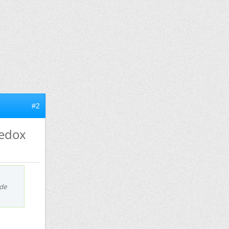
#2
redox
 de