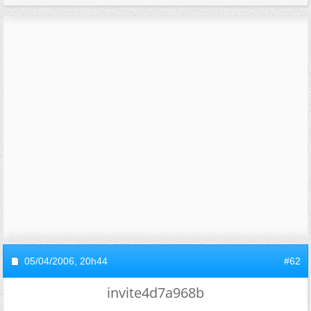
05/04/2006,
20h44
#62
invite4d7a968b