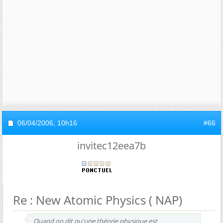
06/04/2006,
10h16
#66
invitec12eea7b
Re : New Atomic Physics ( NAP)
Quand on dit qu'une théorie physique est