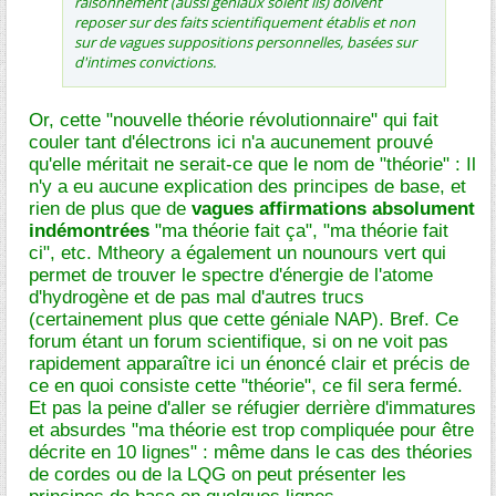
raisonnement (aussi géniaux soient ils) doivent
reposer sur des faits scientifiquement établis et non
sur de vagues suppositions personnelles, basées sur
d'intimes convictions.
Or, cette "nouvelle théorie révolutionnaire" qui fait
couler tant d'électrons ici n'a aucunement prouvé
qu'elle méritait ne serait-ce que le nom de "théorie" : Il
n'y a eu aucune explication des principes de base, et
rien de plus que de
vagues affirmations absolument
indémontrées
"ma théorie fait ça", "ma théorie fait
ci", etc. Mtheory a également un nounours vert qui
permet de trouver le spectre d'énergie de l'atome
d'hydrogène et de pas mal d'autres trucs
(certainement plus que cette géniale NAP). Bref. Ce
forum étant un forum scientifique, si on ne voit pas
rapidement apparaître ici un énoncé clair et précis de
ce en quoi consiste cette "théorie", ce fil sera fermé.
Et pas la peine d'aller se réfugier derrière d'immatures
et absurdes "ma théorie est trop compliquée pour être
décrite en 10 lignes" : même dans le cas des théories
de cordes ou de la LQG on peut présenter les