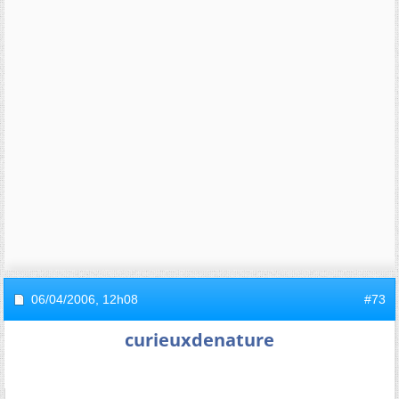
06/04/2006,
12h08
#73
curieuxdenature