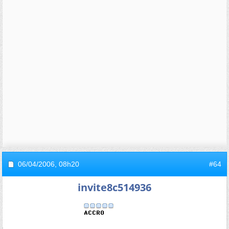
06/04/2006,
08h20
#64
invite8c514936