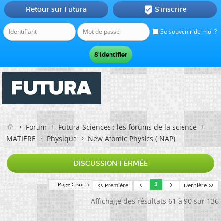
Retour sur Futura
S'inscrire

Se souvenir de moi ?
Forum
Futura-Sciences : les forums de la science
MATIERE
Physique
New Atomic Physics ( NAP)
DISCUSSION FERMÉE
Page 3 sur 5
3
Première
Dernière
Affichage des résultats 61 à 90 sur 136