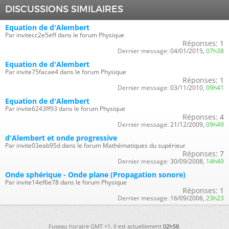
DISCUSSIONS SIMILAIRES
Equation de d'Alembert
Par invitecc2e5eff dans le forum Physique
Réponses:
1
Dernier message:
04/01/2015,
07h38
Equation de d'Alembert
Par invite75facae4 dans le forum Physique
Réponses:
1
Dernier message:
03/11/2010,
09h41
Equation de d'Alembert
Par invite6243ff93 dans le forum Physique
Réponses:
4
Dernier message:
21/12/2009,
09h49
d'Alembert et onde progressive
Par invite03eab95d dans le forum Mathématiques du supérieur
Réponses:
7
Dernier message:
30/09/2008,
14h49
Onde sphérique - Onde plane (Propagation sonore)
Par invite14ef6e78 dans le forum Physique
Réponses:
1
Dernier message:
16/09/2006,
23h23
Fuseau horaire GMT +1. Il est actuellement
02h58
.