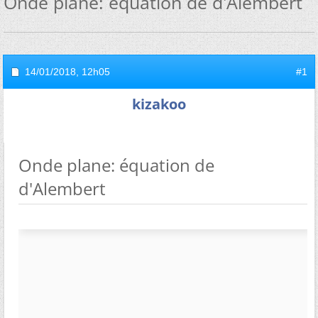
Onde plane: équation de d'Alembert
14/01/2018,
12h05
#1
kizakoo
Onde plane: équation de
d'Alembert