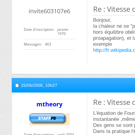
Re : Vitesse
invite603107e6
Bonjour,
la chaleur ne se "p
Date d'inscription
janvier
hors équilibre obé
1970
proapagation), et l
exemple
Messages
463
http://fr.wikipedi
25/06/2006,
10h27
Re : Vitesse
mtheory
L'équation de Fouri
instantanée ,même 
Des gens se sont p
Dans la pratique l
Date d'inscription
août 2004