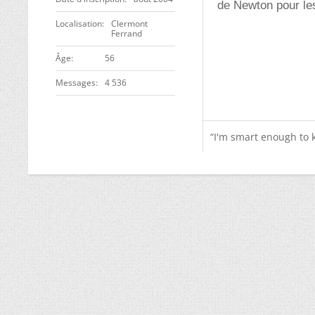
de Newton pour les
Localisation
Clermont
Ferrand
ge
56
Messages
4 536
“I'm smart enough to