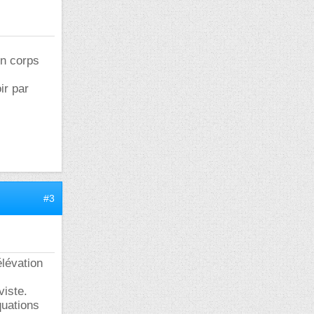
un corps
ir par
#3
élévation
viste.
quations