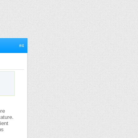
#4
bre
ature.
ient
ns