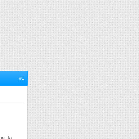
#1
ue, la