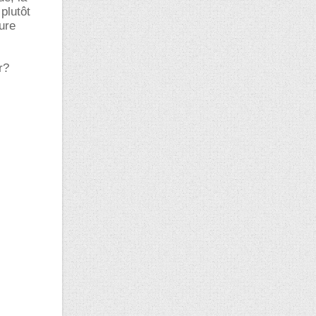
plutôt
ure
r?