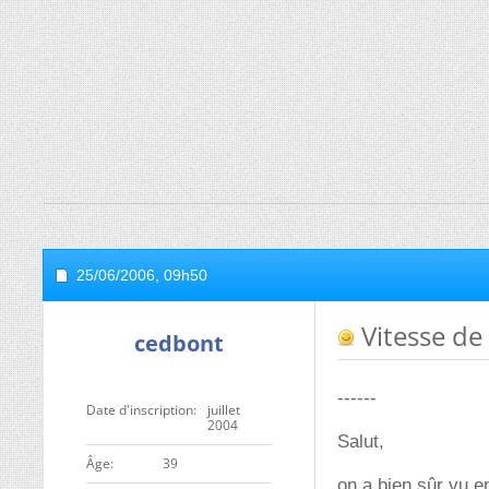
25/06/2006,
09h50
Vitesse de
cedbont
------
Date d'inscription
juillet
2004
Salut,
ge
39
on a bien sûr vu e