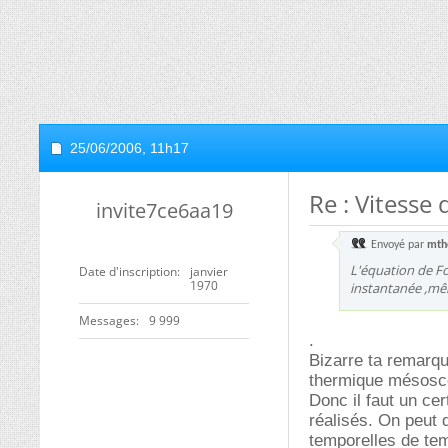
25/06/2006,
11h17
Re : Vitesse
invite7ce6aa19
Envoyé par
mth
L'équation de Fo
Date d'inscription
janvier
1970
instantanée ,mêm
Messages
9 999
.
Bizarre ta remarque
thermique mésoscop
Donc il faut un ce
réalisés. On peut d
temporelles de temp