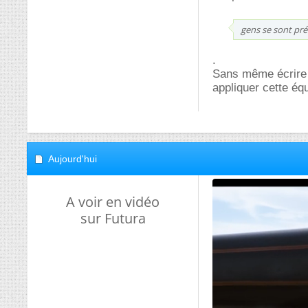
gens se sont préo
.
Sans même écrire c
appliquer cette éq
Aujourd'hui
A voir en vidéo
sur Futura