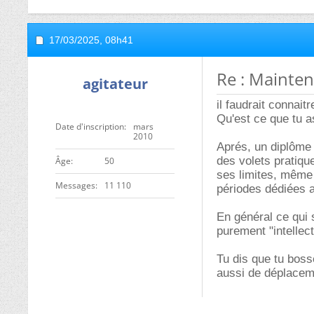
17/03/2025,
08h41
Re : Mainten
agitateur
il faudrait connaitr
Qu'est ce que tu a
Date d'inscription
mars
2010
Aprés, un diplôme
des volets pratiqu
ge
50
ses limites, même 
Messages
11 110
périodes dédiées a
En général ce qui s
purement "intellect
Tu dis que tu boss
aussi de déplaceme