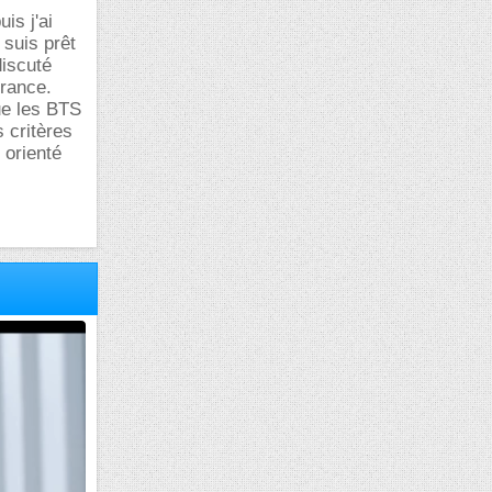
is j'ai
 suis prêt
discuté
France.
ue les BTS
 critères
 orienté