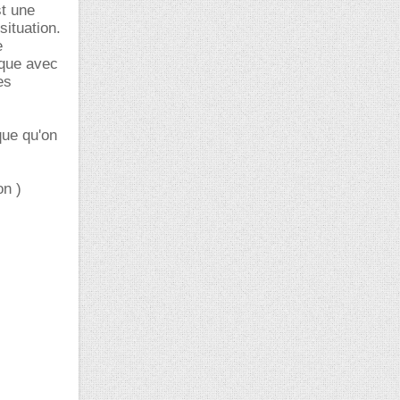
st une
situation.
e
ique avec
es
que qu'on
on )