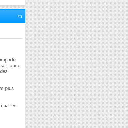
#3
comporte
 soir aura
 des
ns plus
u parles