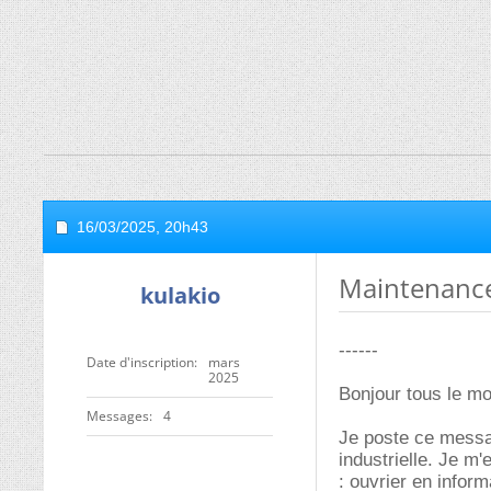
16/03/2025,
20h43
Maintenance 
kulakio
------
Date d'inscription
mars
2025
Bonjour tous le m
Messages
4
Je poste ce messa
industrielle. Je m
: ouvrier en infor