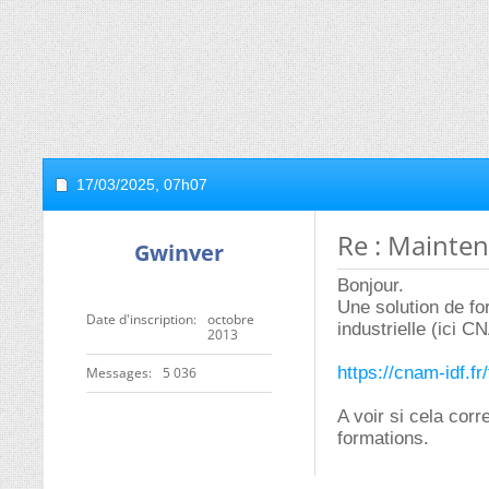
17/03/2025,
07h07
Re : Mainten
Gwinver
Bonjour.
Une solution de fo
Date d'inscription
octobre
industrielle (ici C
2013
https://cnam-idf.fr
Messages
5 036
A voir si cela co
formations.