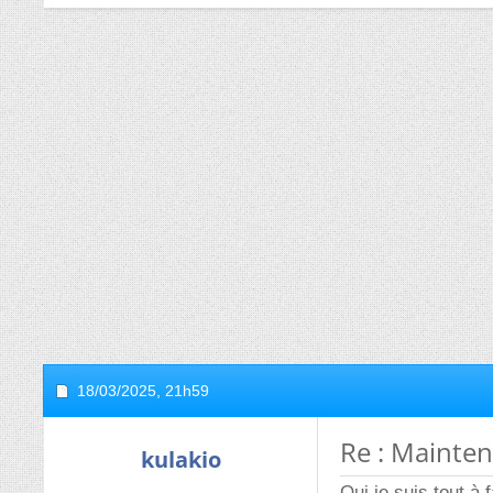
18/03/2025,
21h59
Re : Mainten
kulakio
Oui je suis tout à