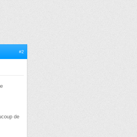
#2
ce
aucoup de